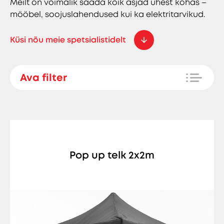
Meilt on võimalik saada kõik asjad ühest kohas –
mööbel, soojuslahendused kui ka elektritarvikud.
Küsi nõu meie spetsialistidelt
Ava filter
Pop up telk 2x2m