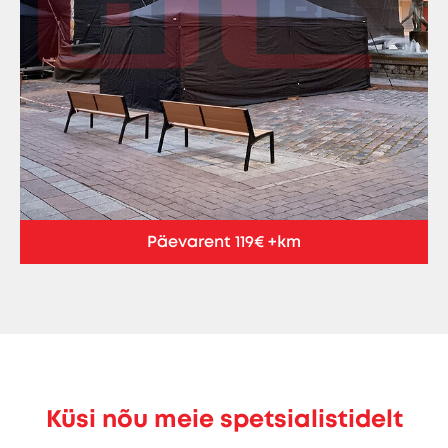
Päevarent 119€ +km
Küsi nõu meie spetsialistidelt