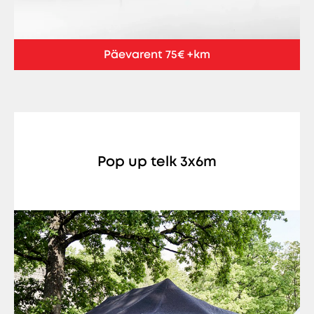
Päevarent 75€ +km
Pop up telk 3x6m