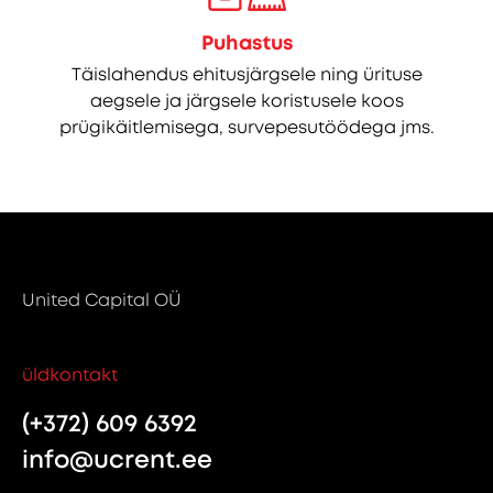
Puhastus
Täislahendus ehitusjärgsele ning ürituse
aegsele ja järgsele koristusele koos
prügikäitlemisega, survepesutöödega jms.
United Capital OÜ
üldkontakt
(+372) 609 6392
info@ucrent.ee