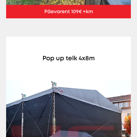
Päevarent 109€ +km
Pop up telk 4x8m