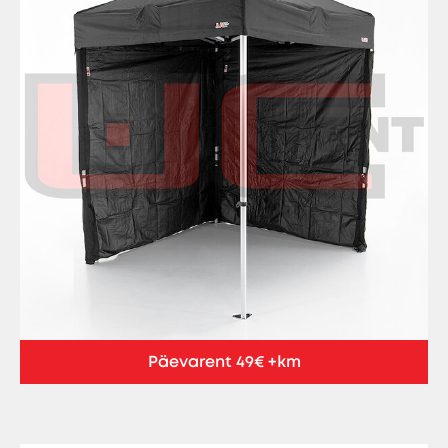
Päevarent 49€ +km