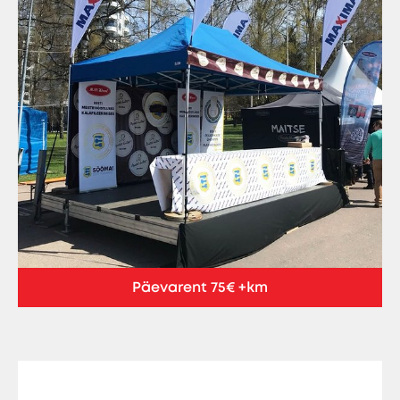
Päevarent 75€ +km