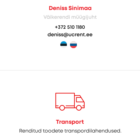
Deniss Sinimaa
Väikerendi müügijuht
+372 510 1180
deniss@ucrent.ee
Transport
Renditud toodete transpordilahendused.