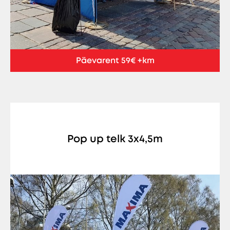
Päevarent 59€ +km
Pop up telk 3x4,5m