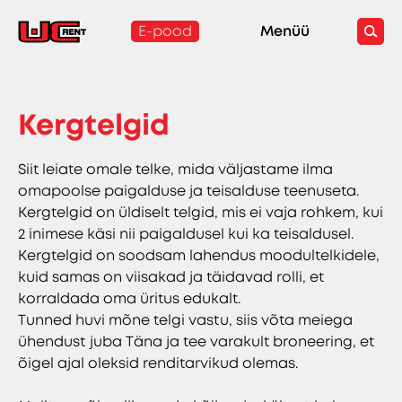
E-pood
Menüü
Kergtelgid
Siit leiate omale telke, mida väljastame ilma
omapoolse paigalduse ja teisalduse teenuseta.
Kergtelgid on üldiselt telgid, mis ei vaja rohkem, kui
2 inimese käsi nii paigaldusel kui ka teisaldusel.
Kergtelgid on soodsam lahendus moodultelkidele,
kuid samas on viisakad ja täidavad rolli, et
korraldada oma üritus edukalt.
Tunned huvi mõne telgi vastu, siis võta meiega
ühendust juba Täna ja tee varakult broneering, et
õigel ajal oleksid renditarvikud olemas.