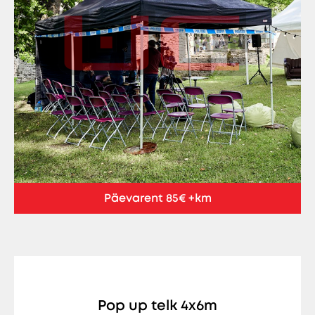
Päevarent 85€ +km
Pop up telk 4x6m