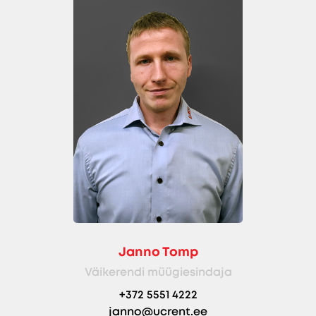
Janno Tomp
Väikerendi müügiesindaja
+372 5551 4222
janno@ucrent.ee