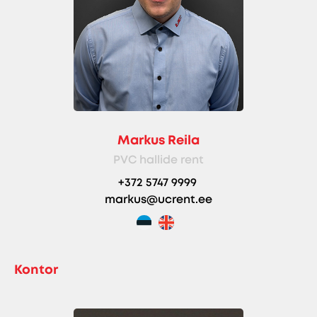
Markus Reila
PVC hallide rent
+372 5747 9999
markus@ucrent.ee
Kontor