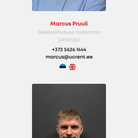
Marcus Pruuli
Meelelahutuse osakonna
juhataja
+372 5626 1444
marcus@ucrent.ee