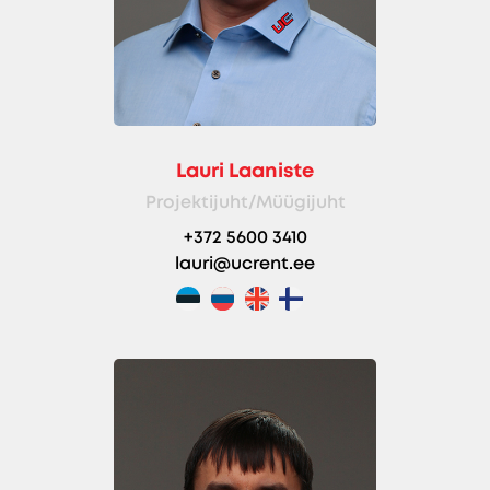
Lauri Laaniste
Projektijuht/Müügijuht
+372 5600 3410
lauri@ucrent.ee