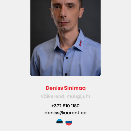
Deniss Sinimaa
Väikerendi müügijuht
+372 510 1180
deniss@ucrent.ee