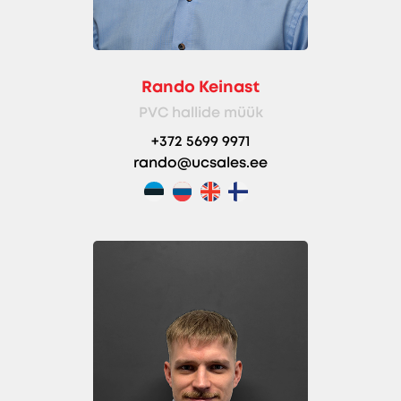
Rando Keinast
PVC hallide müük
+372 5699 9971
rando@ucsales.ee