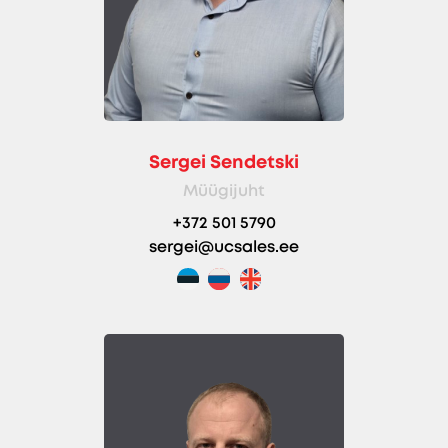
Sergei Sendetski
Müügijuht
+372 501 5790
sergei@ucsales.ee