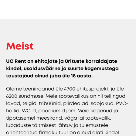
Meist
UC Rent on ehitajate ja ürituste korraldajate
kindel, usaldusväärne ja suurte kogemustega
taustajõud olnud juba üle 18 aasta.
Oleme teenindanud üle 4700 ehitusprojekti ja üle
6200 sündmuse. Meie tootevalikus on nii tellingud,
lavad, telgid, tribüünid, piirdeaiad, soojakud, PVC-
hallid, WC-d, poodiumid jpm. Meie kogenud ja
tipptasemel meeskond, väga lai tootevalik,
lubaduste täitmisest lähtuv ja tulemustele
orienteeritud firmakultuur on olnud alati kindel