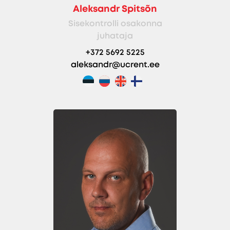
Aleksandr Spitsõn
Sisekontrolli osakonna
juhataja
+372 5692 5225
aleksandr@ucrent.ee