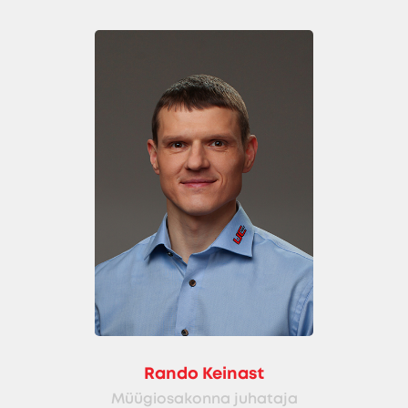
Rando Keinast
Müügiosakonna juhataja