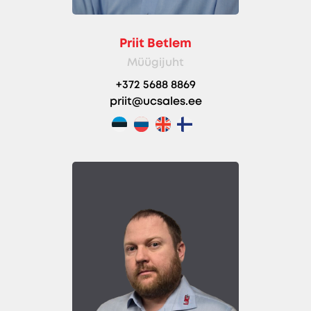
Priit Betlem
Müügijuht
+372 5688 8869
priit@ucsales.ee