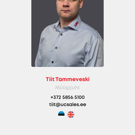
Tiit Tammeveski
Müügijuht
+372 5856 5100
tiit@ucsales.ee