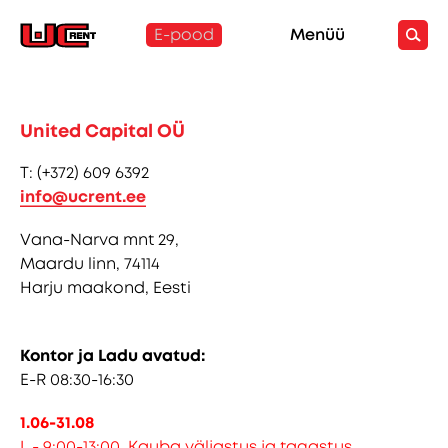
E-pood
Menüü
United Capital OÜ
T: (+372) 609 6392
info@ucrent.ee
Vana-Narva mnt 29,
Maardu linn, 74114
Harju maakond, Eesti
Kontor ja Ladu avatud:
E-R 08:30-16:30
1.06-31.08
L - 9:00-13:00
Kauba väljastus ja tagastus