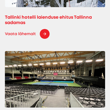
Tallinki hotelli laienduse ehitus Tallinna
sadamas
Vaata lähemalt