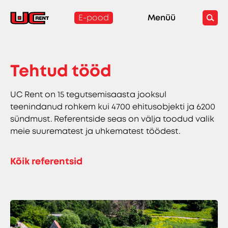
E-pood
Menüü
Tehtud tööd
UC Rent on 15 tegutsemisaasta jooksul
teenindanud rohkem kui 4700 ehitusobjekti ja 6200
sündmust. Referentside seas on välja toodud valik
meie suurematest ja uhkematest töödest.
Kõik referentsid