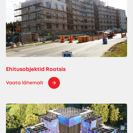
Ehitusobjektid Rootsis
Vaata lähemalt