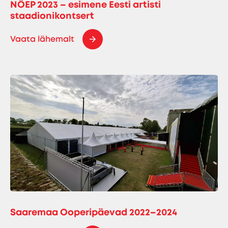
NÖEP 2023 – esimene Eesti artisti
staadionikontsert
Vaata lähemalt
Saaremaa Ooperipäevad 2022–2024