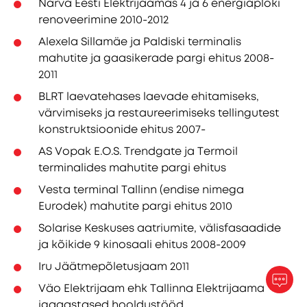
Narva Eesti Elektrijaamas 4 ja 6 energiaploki
renoveerimine 2010-2012
Alexela Sillamäe ja Paldiski terminalis
mahutite ja gaasikerade pargi ehitus 2008-
2011
BLRT laevatehases laevade ehitamiseks,
värvimiseks ja restaureerimiseks tellingutest
konstruktsioonide ehitus 2007-
AS Vopak E.O.S. Trendgate ja Termoil
terminalides mahutite pargi ehitus
Vesta terminal Tallinn (endise nimega
Eurodek) mahutite pargi ehitus 2010
Solarise Keskuses aatriumite, välisfasaadide
ja kõikide 9 kinosaali ehitus 2008-2009
Iru Jäätmepõletusjaam 2011
Väo Elektrijaam ehk Tallinna Elektrijaama
igaaastased hooldustööd