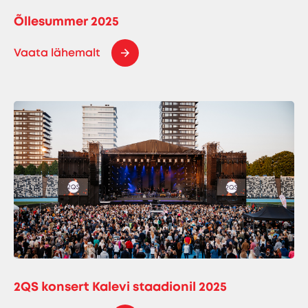
Õllesummer 2025
Vaata lähemalt
2QS konsert Kalevi staadionil 2025