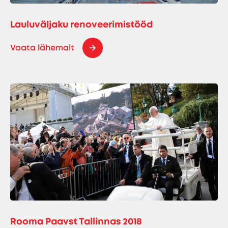
Lauluväljaku renoveerimistööd
Vaata lähemalt
Rooma Paavst Tallinnas 2018