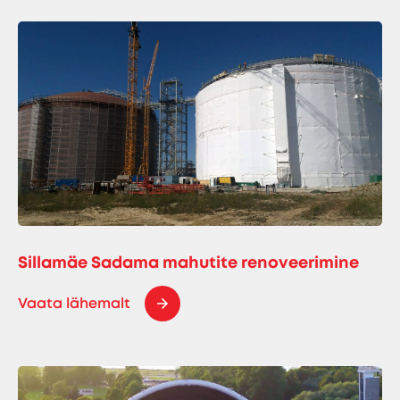
Sillamäe Sadama mahutite renoveerimine
Vaata lähemalt