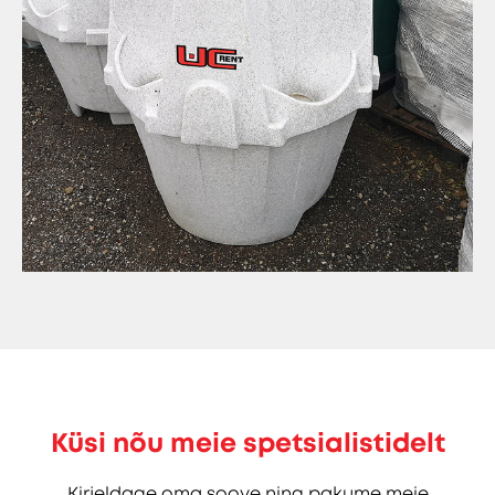
Küsi nõu meie spetsialistidelt
Kirjeldage oma soove ning pakume meie