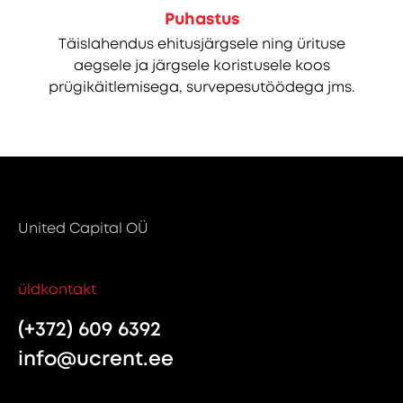
Puhastus
Täislahendus ehitusjärgsele ning ürituse
aegsele ja järgsele koristusele koos
prügikäitlemisega, survepesutöödega jms.
United Capital OÜ
üldkontakt
(+372) 609 6392
info@ucrent.ee