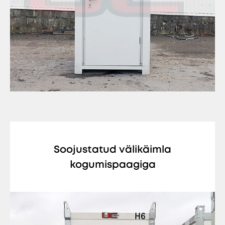
Soojustatud välikäimla
kogumispaagiga