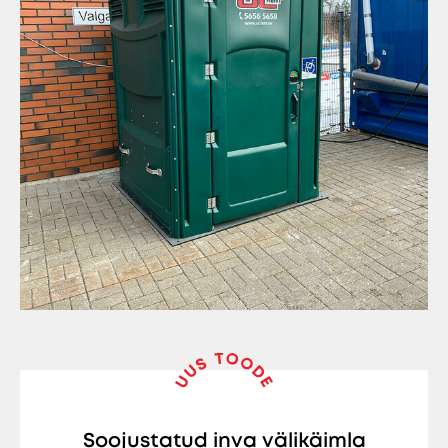
Soojustatud inva välikäimla