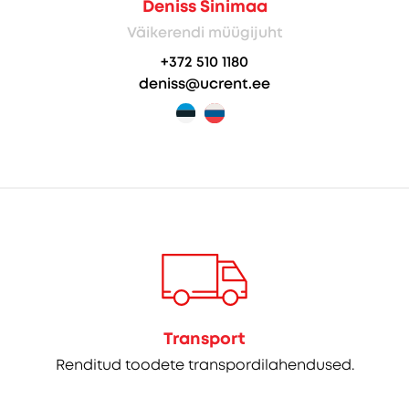
Deniss Sinimaa
Väikerendi müügijuht
+372 510 1180
deniss@ucrent.ee
Transport
Renditud toodete transpordilahendused.