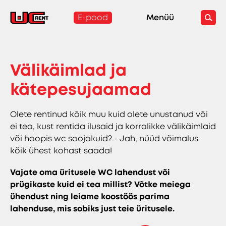
E-pood
Menüü
Välikäimlad ja
kätepesujaamad
Olete rentinud kõik muu kuid olete unustanud või
ei tea, kust rentida ilusaid ja korralikke välikäimlaid
või hoopis wc soojakuid? - Jah, nüüd võimalus
kõik ühest kohast saada!
Vajate oma üritusele WC lahendust või
prügikaste kuid ei tea millist? Võtke meiega
ühendust ning leiame koostöös parima
lahenduse, mis sobiks just teie üritusele.