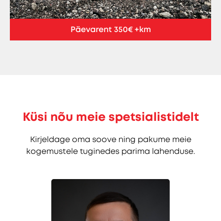
Päevarent 350€ +km
Küsi nõu meie spetsialistidelt
Kirjeldage oma soove ning pakume meie
kogemustele tuginedes parima lahenduse.