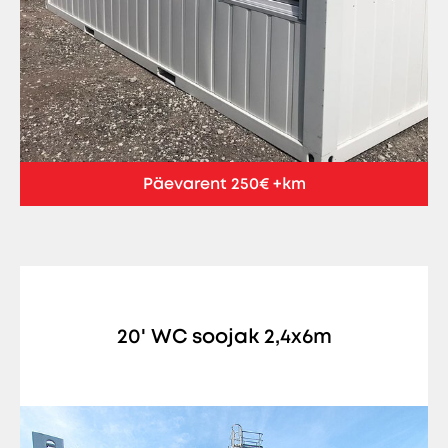
Päevarent 250€ +km
20' WC soojak 2,4x6m