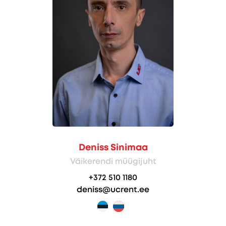
Deniss Sinimaa
Väikerendi müügijuht
+372 510 1180
deniss@ucrent.ee