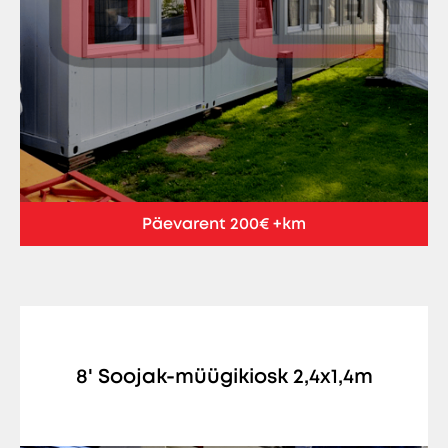
Päevarent 200€ +km
8' Soojak-müügikiosk 2,4x1,4m