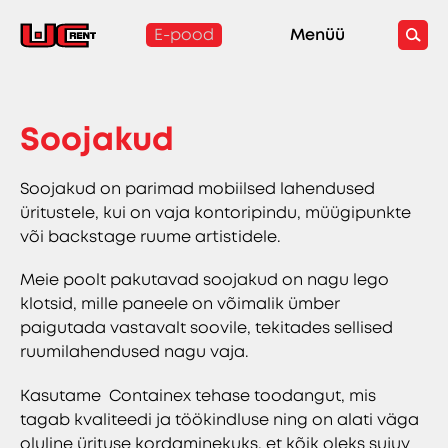
E-pood
Menüü
Soojakud
Soojakud on parimad mobiilsed lahendused
üritustele, kui on vaja kontoripindu, müügipunkte
või backstage ruume artistidele.
Meie poolt pakutavad soojakud on nagu lego
klotsid, mille paneele on võimalik ümber
paigutada vastavalt soovile, tekitades sellised
ruumilahendused nagu vaja.
Kasutame Containex tehase toodangut, mis
tagab kvaliteedi ja töökindluse ning on alati väga
oluline ürituse kordaminekuks, et kõik oleks sujuv