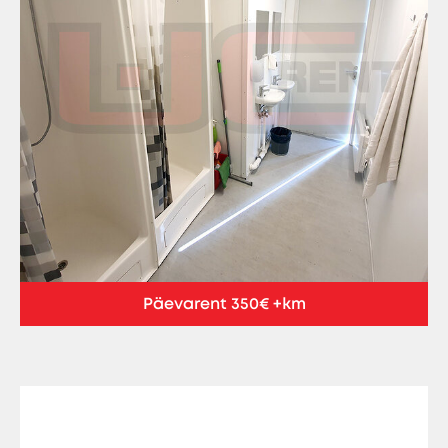
Päevarent 350€ +km