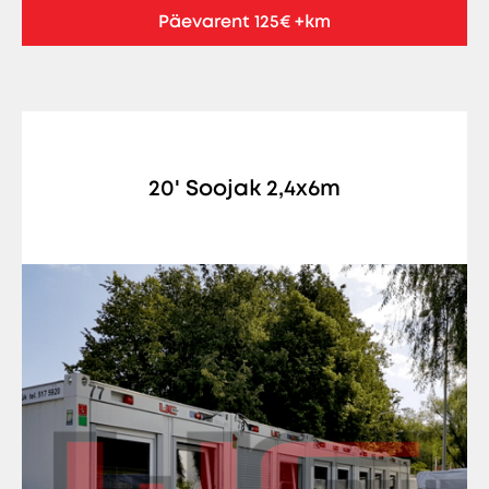
Päevarent 125€ +km
20' Soojak 2,4x6m