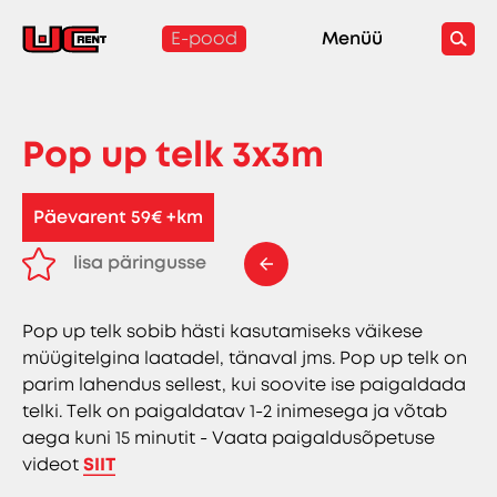
E-pood
Menüü
Pop up telk 3x3m
Päevarent 59€ +km
lisa päringusse
eemalda päringust
Pop up telk sobib hästi kasutamiseks väikese
müügitelgina laatadel, tänaval jms.
Pop up telk on
parim lahendus sellest, kui soovite ise paigaldada
telki. Telk on paigaldatav 1-2 inimesega ja võtab
aega kuni 15 minutit - Vaata paigaldusõpetuse
videot
SIIT