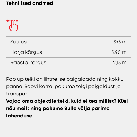
Tehnilised andmed
Suurus
3x3 m
Harja kõrgus
3,90 m
Räästa kõrgus
2,15 m
Pop up telki on lihtne ise paigaldada ning kokku
panna. Soovi korral pakume telgi paigaldust ja
transporti.
Vajad oma objektile telki, kuid ei tea millist? Küsi
nõu meilt ning pakume Sulle välja parima
lahenduse.