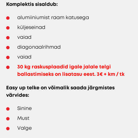
Komplektis sisaldub:
alumiiniumist raam katusega
küljeseinad
vaiad
diagonaalrihmad
vaiad
30 kg raskusplaadid igale jalale telgi
ballastimiseks on lisatasu eest. 3€ + km / tk
Easy up telke on võimalik saada järgmistes
värvides:
Sinine
Must
Valge