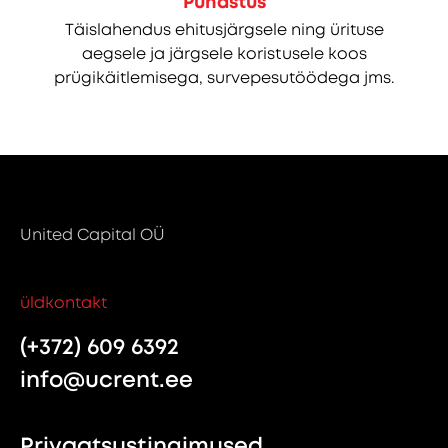
Puhastus
Täislahendus ehitusjärgsele ning ürituse
aegsele ja järgsele koristusele koos
prügikäitlemisega, survepesutöödega jms.
United Capital OÜ
üldkontakt
(+372) 609 6392
info@ucrent.ee
Privaatsustingimused