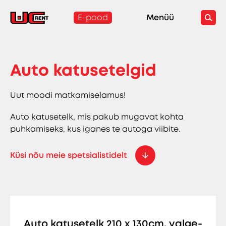
E-pood
Menüü
Auto katusetelgid
Uut moodi matkamiselamus!
Auto katusetelk, mis pakub mugavat kohta
puhkamiseks, kus iganes te autoga viibite.
Küsi nõu meie spetsialistidelt
Auto katusetelk 210 x 130cm, valge-