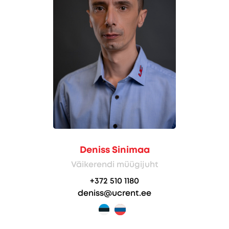
Deniss Sinimaa
Väikerendi müügijuht
+372 510 1180
deniss@ucrent.ee