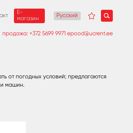
E-
Русский
акт
магазин
продажа:
+372 5699 9971
epood@ucrent.ee
ть от погодных условий; предлагаются
 и машин.