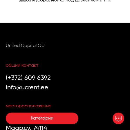
вывоз мусора, мойка под давлением и т. п.
United Capital OÜ
общий контакт
(+372) 609 6392
info@ucrent.ee
месторасположение
Vana-Narva mnt 29,
Категории
Маарду, 74114