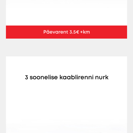
Päevarent 3.5€ +km
3 soonelise kaablirenni nurk