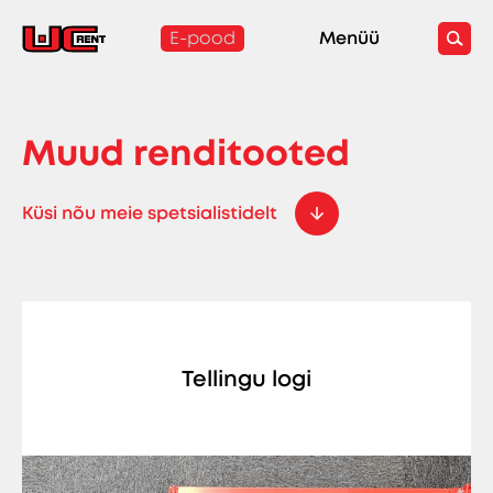
E-pood
Menüü
Muud renditooted
Küsi nõu meie spetsialistidelt
Tellingu logi