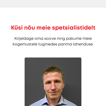
Küsi nõu meie spetsialistidelt
Kirjeldage oma soove ning pakume meie
kogemustele tuginedes parima lahenduse.