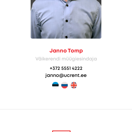
Janno Tomp
Väikerendi müügiesindaja
+372 5551 4222
janno@ucrent.ee