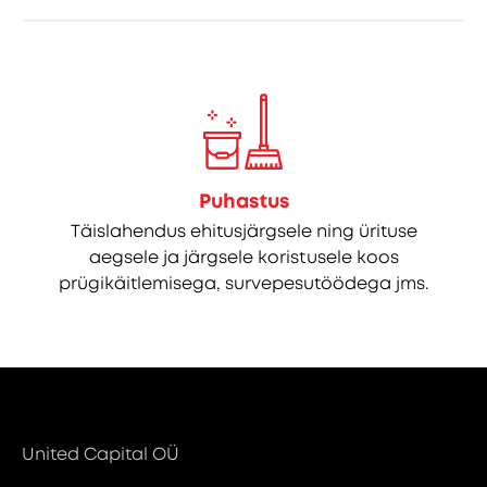
Puhastus
Täislahendus ehitusjärgsele ning ürituse
aegsele ja järgsele koristusele koos
prügikäitlemisega, survepesutöödega jms.
United Capital OÜ