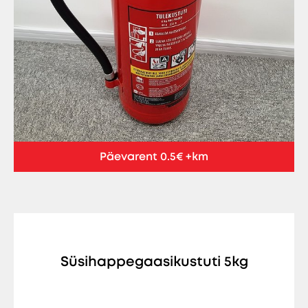
Päevarent 0.5€ +km
Süsihappegaasikustuti 5kg