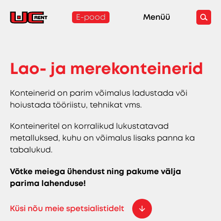
E-pood
Menüü
Lao- ja merekonteinerid
Konteinerid on parim võimalus ladustada või
hoiustada tööriistu, tehnikat vms.
Konteineritel on korralikud lukustatavad
metalluksed, kuhu on võimalus lisaks panna ka
tabalukud.
Võtke meiega ühendust ning pakume välja
parima lahenduse!
Küsi nõu meie spetsialistidelt