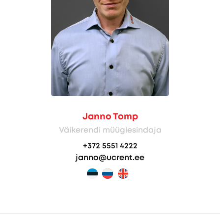
Janno Tomp
Väikerendi müügiesindaja
+372 5551 4222
janno@ucrent.ee