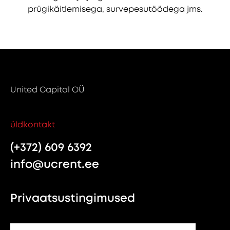
prügikäitlemisega, survepesutöödega jms.
United Capital OÜ
üldkontakt
(+372) 609 6392
info@ucrent.ee
Privaatsustingimused