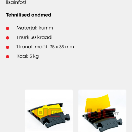
lisainfot!
Tehnilised andmed
Materjal: kumm
1 nurk 30 kraadi
1 kanali mõõt: 35 x 35 mm
Kaal: 3 kg