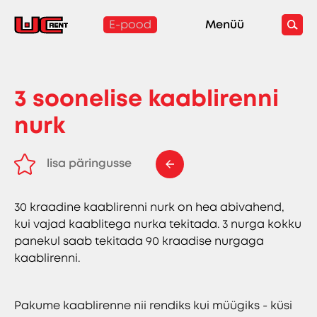
E-pood
Menüü
3 soonelise kaablirenni
nurk
lisa päringusse
eemalda päringust
30 kraadine kaablirenni nurk on hea abivahend,
kui vajad kaablitega nurka tekitada. 3 nurga kokku
panekul saab tekitada 90 kraadise nurgaga
kaablirenni.
Pakume kaablirenne nii rendiks kui müügiks - küsi