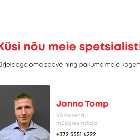
Küsi nõu meie spetsialist
Kirjeldage oma soove ning pakume meie kogem
Janno Tomp
Väikerendi
müügiesindaja
+372 5551 4222