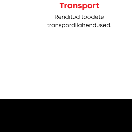
Transport
Renditud toodete
transpordilahendused.