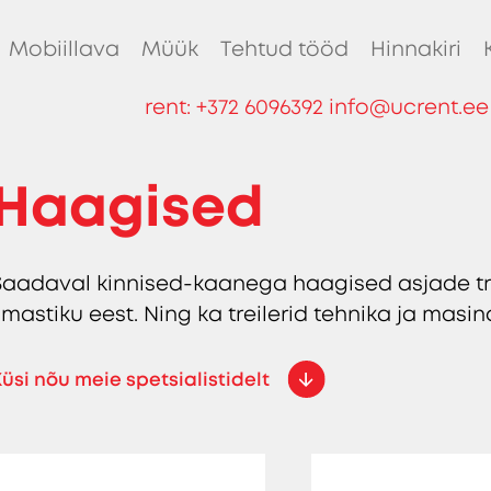
Mobiillava
Müük
Tehtud tööd
Hinnakiri
rent:
+372 6096392
info@ucrent.ee
Haagised
Saadaval kinnised-kaanega haagised asjade tra
ilmastiku eest. Ning ka treilerid tehnika ja masi
üsi nõu meie spetsialistidelt