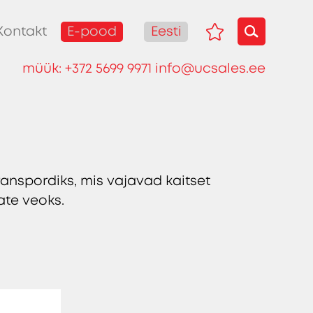
E-pood
Eesti
Kontakt
müük:
+372 5699 9971
info@ucsales.ee
nspordiks, mis vajavad kaitset
nate veoks.