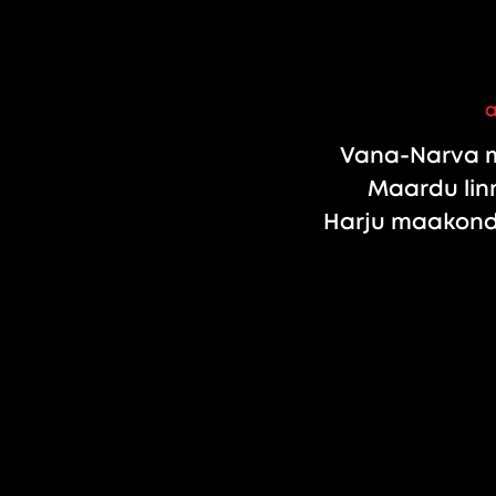
Vana-Narva m
Maardu linn
Harju maakond,