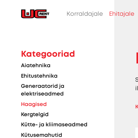
Korraldajale
Ehitajale
Kategooriad
Aiatehnika
Ehitustehnika
Generaatorid ja
elektriseadmed
Haagised
K
Kergtelgid
Kütte- ja kliimaseadmed
Kütusemahutid