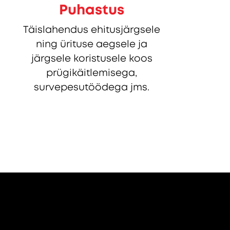
Puhastus
Täislahendus ehitusjärgsele
ning ürituse aegsele ja
järgsele koristusele koos
prügikäitlemisega,
survepesutöödega jms.