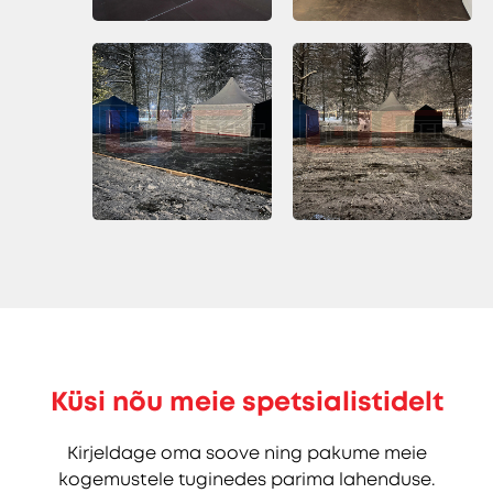
Küsi nõu meie spetsialistidelt
Kirjeldage oma soove ning pakume meie
kogemustele tuginedes parima lahenduse.