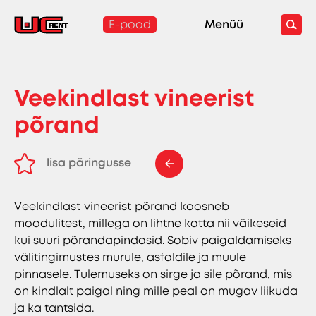
E-pood
Menüü
Veekindlast vineerist
põrand
lisa päringusse
eemalda päringust
Veekindlast vineerist põrand koosneb
moodulitest, millega on lihtne katta nii väikeseid
kui suuri põrandapindasid. Sobiv paigaldamiseks
välitingimustes murule, asfaldile ja muule
pinnasele. Tulemuseks on sirge ja sile põrand, mis
on kindlalt paigal ning mille peal on mugav liikuda
ja ka tantsida.