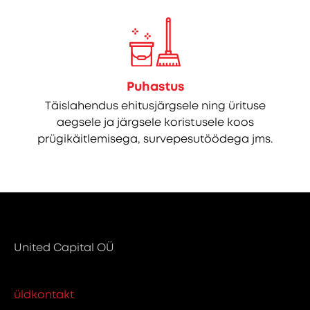
Puhastus
Täislahendus ehitusjärgsele ning ürituse
aegsele ja järgsele koristusele koos
prügikäitlemisega, survepesutöödega jms.
United Capital OÜ
üldkontakt