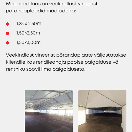
Meie rendilaos on veekindlast vineerist
põrandaplaadid mõõtudega:
1.25 x 2.50m
1,50×2,50m
1,50×3,00m
Veekindlast vineerist põrandaplaate väljastatakse
kliendile kas rendileandja poolse paigalduse või
rentniku soovil ilma paigalduseta.