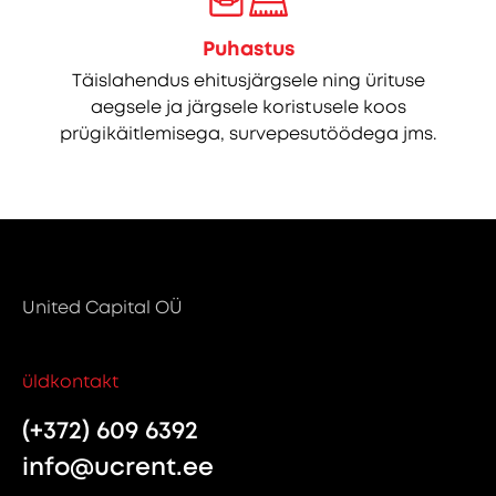
Puhastus
Täislahendus ehitusjärgsele ning ürituse
aegsele ja järgsele koristusele koos
prügikäitlemisega, survepesutöödega jms.
United Capital OÜ
üldkontakt
(+372) 609 6392
info@ucrent.ee