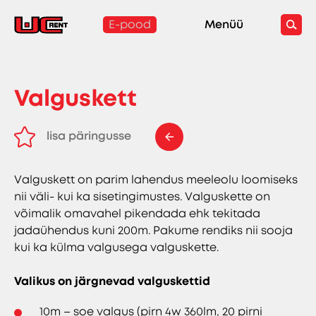
E-pood
Menüü
Valguskett
lisa päringusse
eemalda päringust
Valguskett on parim lahendus meeleolu loomiseks
nii väli- kui ka sisetingimustes. Valguskette on
võimalik omavahel pikendada ehk tekitada
jadaühendus kuni 200m. Pakume rendiks nii sooja
kui ka külma valgusega valguskette.
Valikus on järgnevad valguskettid
10m – soe valgus (pirn 4w 360lm, 20 pirni