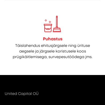
Puhastus
Täislahendus ehitusjärgsele ning ürituse
aegsele ja järgsele koristusele koos
prügikäitlemisega, survepesutöödega jms.
United Capital OÜ