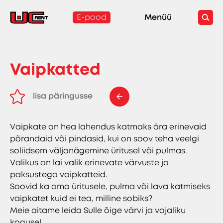
E-pood
Menüü
Vaipkatted
lisa päringusse
eemalda päringust
Vaipkate on hea lahendus katmaks ära erinevaid
põrandaid või pindasid, kui on soov teha veelgi
soliidsem väljanägemine üritusel või pulmas.
Valikus on lai valik erinevate värvuste ja
paksustega vaipkatteid.
Soovid ka oma üritusele, pulma või lava katmiseks
vaipkatet kuid ei tea, milline sobiks?
Meie aitame leida Sulle õige värvi ja vajaliku
koguse!