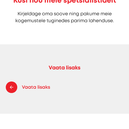
Küsi nõu meie spetsialistidelt
Kirjeldage oma soove ning pakume meie
kogemustele tuginedes parima lahenduse.
Vaata lisaks
Vaata lisaks