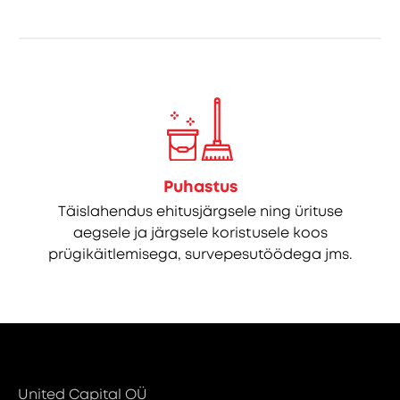
Puhastus
Täislahendus ehitusjärgsele ning ürituse
aegsele ja järgsele koristusele koos
prügikäitlemisega, survepesutöödega jms.
United Capital OÜ