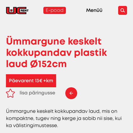
E-pood
Menüü
Ümmargune keskelt
kokkupandav plastik
laud Ø152cm
Päevarent 13€ +km
lisa päringusse
eemalda päringust
Ümmargune keskelt kokkupandav laud, mis on
kompaktne, tugev ning kerge ja sobib nii sise, kui
ka välistingimustesse.