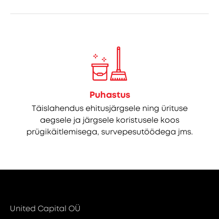
Puhastus
Täislahendus ehitusjärgsele ning ürituse
aegsele ja järgsele koristusele koos
prügikäitlemisega, survepesutöödega jms.
United Capital OÜ