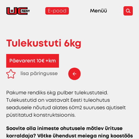
E-pood
Menüü
Tulekustuti 6kg
Päevarent 10€ +km
lisa päringusse
eemalda päringust
Pakume rendiks 6kg pulber tulekustuteid.
Tulekustutid on vastavalt Eesti tuleohutus
seadusele nõutud alates 60m2 suuruses ajutiselt
püstitatud konstruktsioonis.
Soovite olla inimeste ohutusele mõtlev ürituse
korraldaja? Võtke ühendust meiega ning koostöös