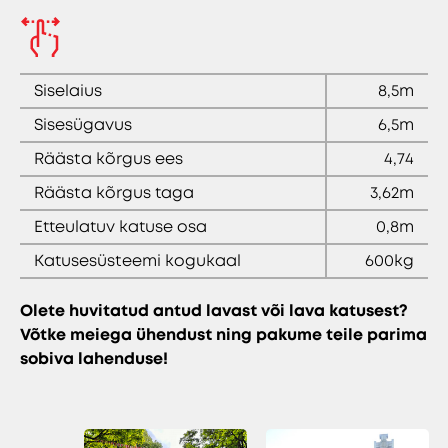
Siselaius
8,5m
Sisesügavus
6,5m
Räästa kõrgus ees
4,74
Räästa kõrgus taga
3,62m
Etteulatuv katuse osa
0,8m
Katusesüsteemi kogukaal
600kg
Olete huvitatud antud lavast või lava katusest?
Võtke meiega ühendust ning pakume teile parima
sobiva lahenduse!