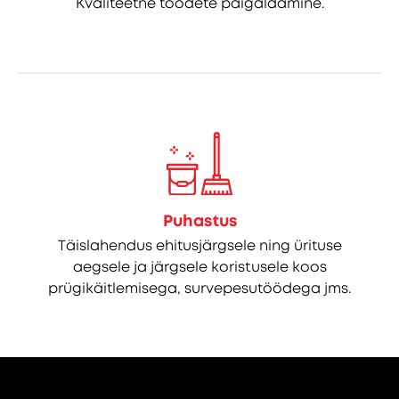
Kvaliteetne toodete paigaldamine.
Puhastus
Täislahendus ehitusjärgsele ning ürituse
aegsele ja järgsele koristusele koos
prügikäitlemisega, survepesutöödega jms.