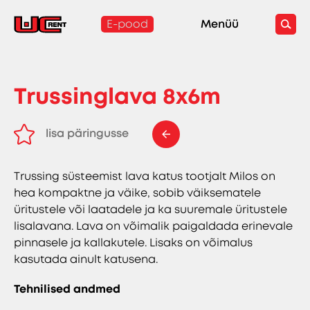
E-pood
Menüü
Trussinglava 8x6m
lisa päringusse
eemalda päringust
Trussing süsteemist lava katus tootjalt Milos on
hea kompaktne ja väike, sobib väiksematele
üritustele või laatadele ja ka suuremale üritustele
lisalavana. Lava on võimalik paigaldada erinevale
pinnasele ja kallakutele. Lisaks on võimalus
kasutada ainult katusena.
Tehnilised andmed