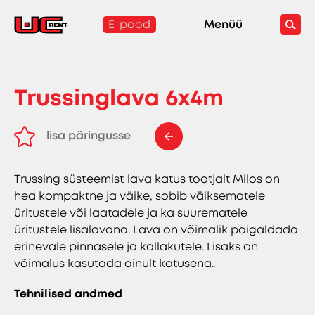
E-pood
Menüü
Trussinglava 6x4m
lisa päringusse
eemalda päringust
Trussing süsteemist lava katus tootjalt Milos on
hea kompaktne ja väike, sobib väiksematele
üritustele või laatadele ja ka suurematele
üritustele lisalavana. Lava on võimalik paigaldada
erinevale pinnasele ja kallakutele.
Lisaks on
võimalus kasutada ainult katusena.
Tehnilised andmed