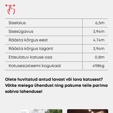
Siselaius
6,5m
Sisesügavus
3,94m
Räästa kõrgus eest
4,74m
Räästa kõrgus tagant
3,94m
Etteulatuv katuse osa
0,8m
Katusesüsteemi kogukaal
498kg
Olete huvitatud antud lavast või lava katusest?
Võtke meiega ühendust ning pakume teile parima
sobiva lahenduse!