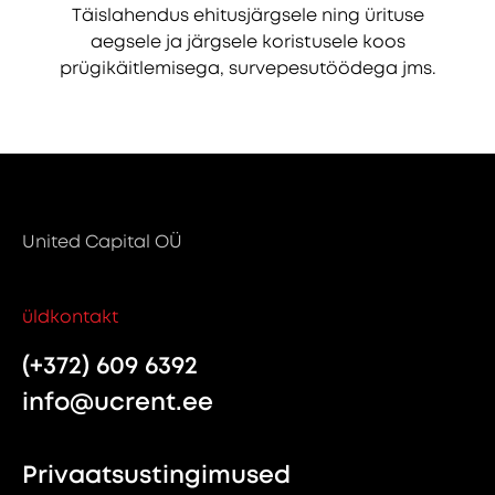
Täislahendus ehitusjärgsele ning ürituse
aegsele ja järgsele koristusele koos
prügikäitlemisega, survepesutöödega jms.
United Capital OÜ
üldkontakt
(+372) 609 6392
info@ucrent.ee
Privaatsustingimused