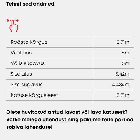
Tehnilised andmed
Räästa kõrgus
2,71m
Välilaius
6m
Välis sügavus
5m
Siselaius
5,42m
Sise sügavus
4,484m
Katuse kõrgus eest
3,71m
Olete huvitatud antud lavast või lava katusest?
Võtke meiega ühendust ning pakume teile parima
sobiva lahenduse!