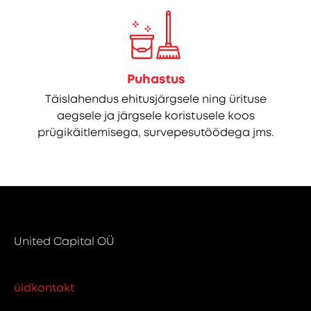
Puhastus
Täislahendus ehitusjärgsele ning ürituse
aegsele ja järgsele koristusele koos
prügikäitlemisega, survepesutöödega jms.
United Capital OÜ
üldkontakt