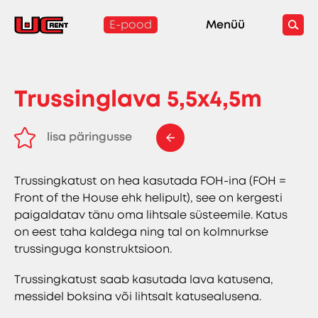
E-pood
Menüü
Trussinglava 5,5x4,5m
lisa päringusse
eemalda päringust
Trussingkatust on hea kasutada FOH-ina (FOH =
Front of the House ehk helipult), see on kergesti
paigaldatav tänu oma lihtsale süsteemile. Katus
on eest taha kaldega ning tal on kolmnurkse
trussinguga konstruktsioon.
Trussingkatust saab kasutada lava katusena,
messidel boksina või lihtsalt katusealusena.