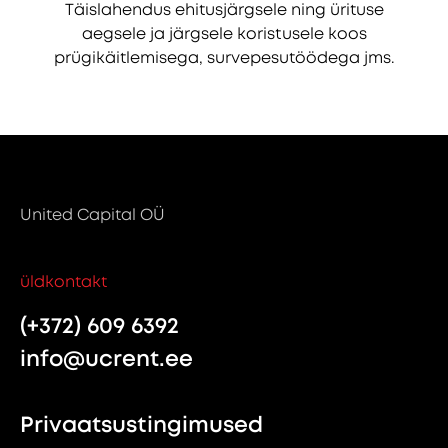
Täislahendus ehitusjärgsele ning ürituse
aegsele ja järgsele koristusele koos
prügikäitlemisega, survepesutöödega jms.
United Capital OÜ
üldkontakt
(+372) 609 6392
info@ucrent.ee
Privaatsustingimused