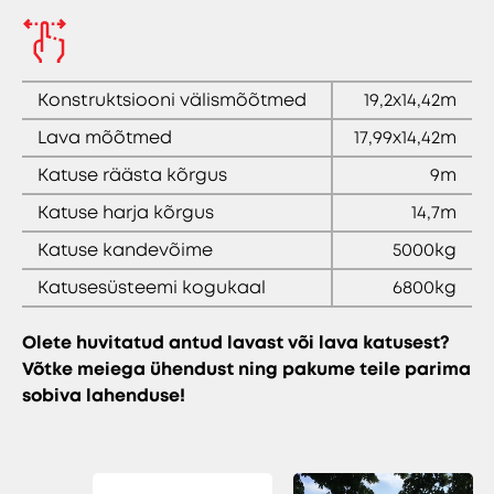
Konstruktsiooni välismõõtmed
19,2x14,42m
Lava mõõtmed
17,99x14,42m
Katuse räästa kõrgus
9m
Katuse harja kõrgus
14,7m
Katuse kandevõime
5000kg
Katusesüsteemi kogukaal
6800kg
Olete huvitatud antud lavast või lava katusest?
Võtke meiega ühendust ning pakume teile parima
sobiva lahenduse!