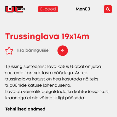
E-pood
Menüü
Trussinglava 19x14m
lisa päringusse
eemalda päringust
Trussing süsteemist lava katus Global on juba
suurema kontsertlava mõõduga. Antud
trussinglava katust on hea kasutada näiteks
tribüünide katuse lahendusena.
Lava on võimalik paigaldada ka kohtadesse, kus
kraanaga ei ole võimalik ligi pääseda.
Tehnilised andmed