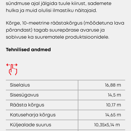
sündmuse ajal jälgida tuule kiirust, sademete
hulka ja muid olulisi ilmastiku näitajaid.
Kõrge, 10-meetrine räästakõrgus (mõõdetuna lava
põrandast) tagab suurepärase avaruse ja
sobivuse ka suurematele produktsioonidele.
Tehnilised andmed
Siselaius
16,88 m
Sisesügavus
14,5 m
Räästa kõrgus
10,17 m
Katuseharja kõrgus
14,65 m
Küljealade suurus
10,35x5,14 m