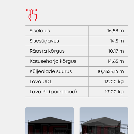
Siselaius
16,88 m
Sisesügavus
14,5 m
Räästa kõrgus
10,17 m
Katuseharja kõrgus
14,65 m
Küljealade suurus
10,35x5,14 m
Lava UDL
13200 kg
Lava PL (point load)
19100 kg