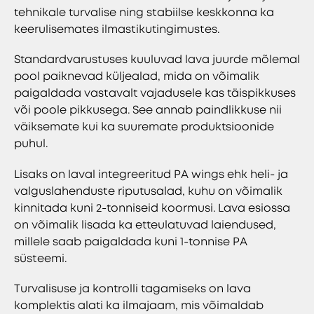
tehnikale turvalise ning stabiilse keskkonna ka
keerulisemates ilmastikutingimustes.
Standardvarustuses kuuluvad lava juurde mõlemal
pool paiknevad küljealad, mida on võimalik
paigaldada vastavalt vajadusele kas täispikkuses
või poole pikkusega. See annab paindlikkuse nii
väiksemate kui ka suuremate produktsioonide
puhul.
Lisaks on laval integreeritud PA wings ehk heli- ja
valguslahenduste riputusalad, kuhu on võimalik
kinnitada kuni 2-tonniseid koormusi. Lava esiossa
on võimalik lisada ka etteulatuvad laiendused,
millele saab paigaldada kuni 1-tonnise PA
süsteemi.
Turvalisuse ja kontrolli tagamiseks on lava
komplektis alati ka ilmajaam, mis võimaldab