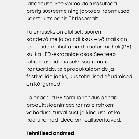
lahenduse. See võimaldab kasutada
prerig süsteeme ning jaotada koormused
konstruktsioonis ühtlasemalt.
Tulemuseks on oluliselt suurem
kandevõime ja paindlikkus – võimalik on
teostada mahukamaid riputusi nii heli (PA)
kui ka LED-ekraanide osas. See teeb
lahenduse ideaalseks suuremate
kontsertide, teleproduktsioonide ja
festivalide jaoks, kus tehnilised nõudmised
on kõrgemad.
Laiendatud PA torni lahendus annab
produktsioonimeeskonnale rohkem
vabadust, turvalisust ja kindlust, et ka
keerukamad ideed on realiseeritavad.
Tehnilised andmed