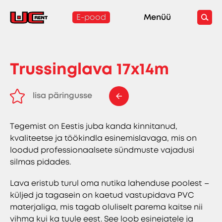
E-pood
Menüü
Trussinglava 17x14m
lisa päringusse
eemalda päringust
Tegemist on Eestis juba kanda kinnitanud,
kvaliteetse ja töökindla esinemislavaga, mis on
loodud professionaalsete sündmuste vajadusi
silmas pidades.
Lava eristub turul oma nutika lahenduse poolest –
küljed ja tagasein on kaetud vastupidava PVC
materjaliga, mis tagab oluliselt parema kaitse nii
vihma kui ka tuule eest. See loob esinejatele ja