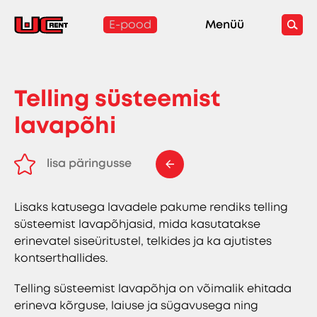
E-pood
Menüü
Telling süsteemist
lavapõhi
lisa päringusse
eemalda päringust
Lisaks katusega lavadele pakume rendiks telling
süsteemist lavapõhjasid, mida kasutatakse
erinevatel siseüritustel, telkides ja ka ajutistes
kontserthallides.
Telling süsteemist lavapõhja on võimalik ehitada
erineva kõrguse, laiuse ja sügavusega ning