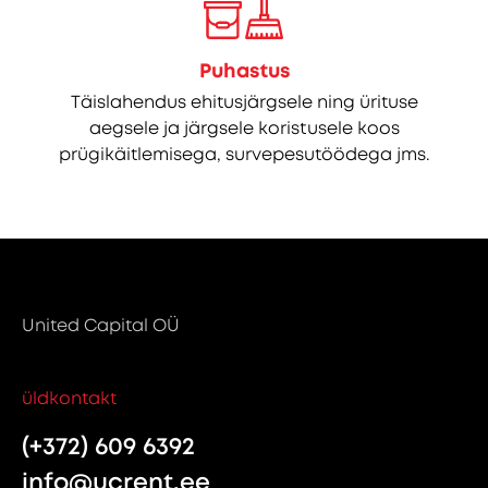
Puhastus
Täislahendus ehitusjärgsele ning ürituse
aegsele ja järgsele koristusele koos
prügikäitlemisega, survepesutöödega jms.
United Capital OÜ
üldkontakt
(+372) 609 6392
info@ucrent.ee