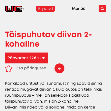
E-pood
Menüü
Täispuhutav diivan 2-
kohaline
Päevarent 22€ +km
lisa päringusse
eemalda päringust
Korraldad üritust või sündmust ning soovid sinna
rentida mugavat diivanit, kuid autos on tekkimas
ruumipuudus – meil on sellejaoks pakkuda
täispuhutav diivan, mis on 2-kohaline.
Diivan, mis näeb välja soliidne, mida on kerge