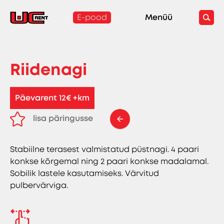
E-pood
Menüü
Riidenagi
Päevarent 12€ +km
lisa päringusse
eemalda päringust
Stabiilne terasest valmistatud püstnagi. 4 paari
konkse kõrgemal ning 2 paari konkse madalamal.
Sobilik lastele kasutamiseks. Värvitud
pulbervärviga.