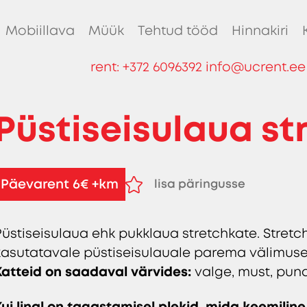
Mobiillava
Müük
Tehtud tööd
Hinnakiri
rent:
+372 6096392
info@ucrent.ee
Püstiseisulaua st
Päevarent 6€ +km
lisa päringusse
eemalda päringust
Püstiseisulaua ehk pukklaua stretchkate. Stret
kasutatavale püstiseisulauale parema välimuse n
Katteid on saadaval värvides
:
valge, must, punan
Kui linal on tagastamisel plekid, mida keemilin