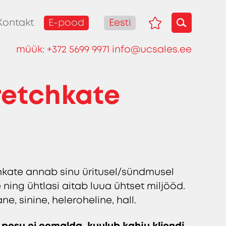
E-pood
Eesti
Kontakt
müük:
+372 5699 9971
info@ucsales.ee
retchkate
chkate annab sinu üritusel/sündmusel
ing ühtlasi aitab luua ühtset miljööd.
e, sinine, heleroheline, hall.
e pesu ei eemalda, kuulub kahju kliendi