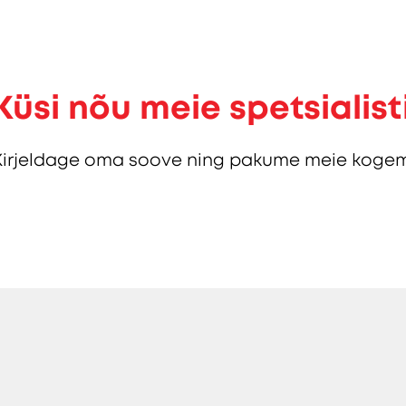
Küsi nõu meie spetsialist
Kirjeldage oma soove ning pakume meie kogem