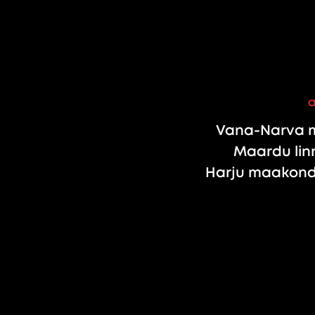
Vana-Narva m
Maardu linn
Harju maakond,