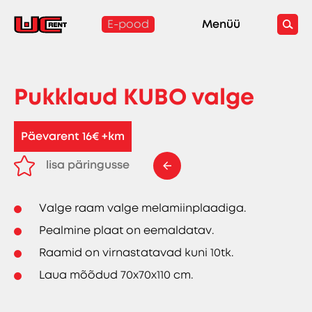
E-pood
Menüü
Pukklaud KUBO valge
Päevarent 16€ +km
lisa päringusse
eemalda päringust
Valge raam valge melamiinplaadiga.
Pealmine plaat on eemaldatav.
Raamid on virnastatavad kuni 10tk.
Laua mõõdud 70x70x110 cm.