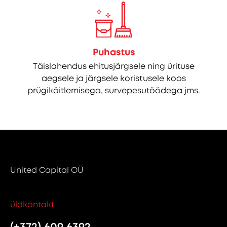
Puhastus
Täislahendus ehitusjärgsele ning ürituse
aegsele ja järgsele koristusele koos
prügikäitlemisega, survepesutöödega jms.
United Capital OÜ
üldkontakt
(+372) 609 6392