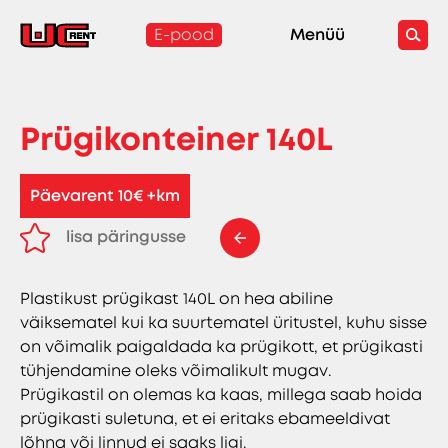
E-pood
Menüü
Prügikonteiner 140L
Päevarent 10€ +km
lisa päringusse
eemalda päringust
Plastikust prügikast 140L on hea abiline
väiksematel kui ka suurtematel üritustel, kuhu sisse
on võimalik paigaldada ka prügikott, et prügikasti
tühjendamine oleks võimalikult mugav.
Prügikastil on olemas ka kaas, millega saab hoida
prügikasti suletuna, et ei eritaks ebameeldivat
lõhna või linnud ei saaks ligi.