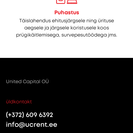
Puhastus
Täislahendus ehitusjärgsele ning ürituse
aegsele ja järgsele koristusele koos
prügikäitlemisega, survepesutöödega jms.
United Capital OÜ
üldkontakt
(+372) 609 6392
info@ucrent.ee