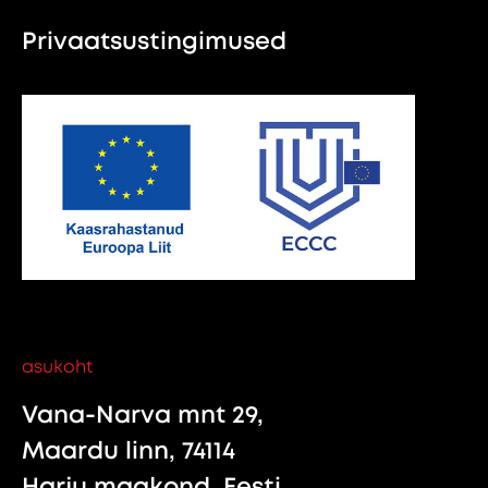
Privaatsustingimused
asukoht
Vana-Narva mnt 29,
Maardu linn, 74114
Harju maakond, Eesti