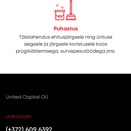
Puhastus
Täislahendus ehitusjärgsele ning ürituse
aegsele ja järgsele koristusele koos
prügikäitlemisega, survepesutöödega jms.
United Capital OÜ
üldkontakt
(+372) 609 6392