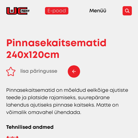
E-pood
Menüü
Pinnasekaitsematid
240x120cm
lisa päringusse
eemalda päringust
Pinnasekaitsematid on mõeldud eelkõige ajutiste
teede ja platside rajamiseks, suurepärane
lahendus ajutiseks pinnase kaitseks. Matte on
võimalik omavahel ühendada.
Tehnilised andmed