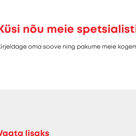
Küsi nõu meie spetsialist
Kirjeldage oma soove ning pakume meie kogem
Vaata lisaks