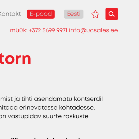
E-pood
Eesti
Kontakt
müük:
+372 5699 9971
info@ucsales.ee
itorn
emist ja tihti asendamatu kontserdil
 ehitada erinevatesse kohtadesse.
n on vastupidav suurte raskuste