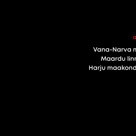
Vana-Narva m
Maardu linn
Harju maakond,