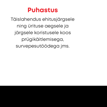
Puhastus
Täislahendus ehitusjärgsele
ning ürituse aegsele ja
järgsele koristusele koos
prügikäitlemisega,
survepesutöödega jms.