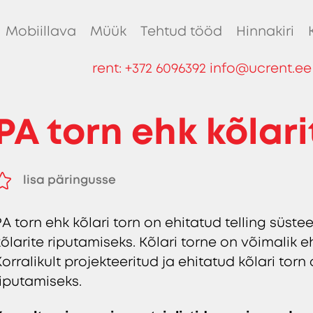
Mobiillava
Müük
Tehtud tööd
Hinnakiri
rent:
+372 6096392
info@ucrent.ee
PA torn ehk kõlar
lisa päringusse
eemalda päringust
PA torn ehk kõlari torn on ehitatud telling süste
kõlarite riputamiseks. Kõlari torne on võimalik
Korralikult projekteeritud ja ehitatud kõlari tor
riputamiseks.