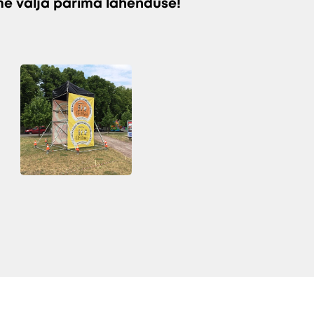
me välja parima lahenduse!