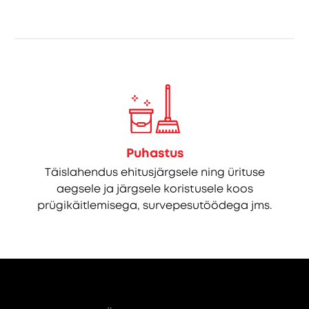
Puhastus
Täislahendus ehitusjärgsele ning ürituse
aegsele ja järgsele koristusele koos
prügikäitlemisega, survepesutöödega jms.