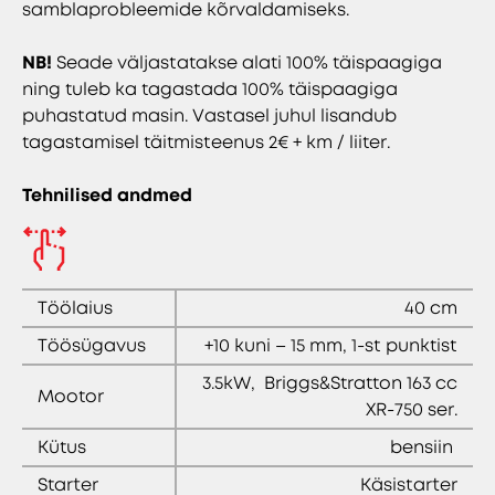
samblaprobleemide kõrvaldamiseks.
NB!
Seade väljastatakse alati 100% täispaagiga
ning tuleb ka tagastada 100% täispaagiga
puhastatud masin. Vastasel juhul lisandub
tagastamisel täitmisteenus 2€ + km / liiter.
Tehnilised andmed
Töölaius
40 cm
Töösügavus
+10 kuni – 15 mm, 1-st punktist
3.5kW, Briggs&Stratton 163 cc
Mootor
XR-750 ser.
Kütus
bensiin
Starter
Käsistarter