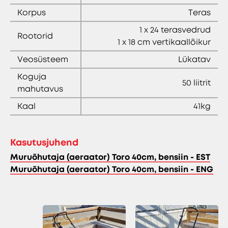
Korpus
Teras
1 x 24 terasvedrud
Rootorid
1 x 18 cm vertikaallõikur
Veosüsteem
Lükatav
Koguja
50 liitrit
mahutavus
Kaal
41kg
Kasutusjuhend
Muruõhutaja (aeraator) Toro 40cm, bensiin - EST
Muruõhutaja (aeraator) Toro 40cm, bensiin - ENG