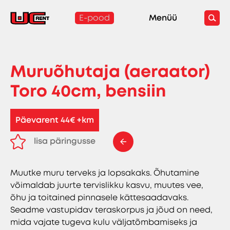
E-pood
Menüü
Muruõhutaja (aeraator)
Toro 40cm, bensiin
Päevarent 44€ +km
lisa päringusse
eemalda päringust
Muutke muru terveks ja lopsakaks. Õhutamine
võimaldab juurte tervislikku kasvu, muutes vee,
õhu ja toitained pinnasele kättesaadavaks.
Seadme vastupidav teraskorpus ja jõud on need,
mida vajate tugeva kulu väljatõmbamiseks ja