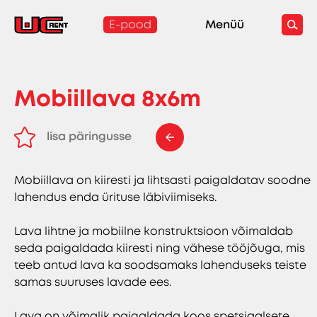
E-pood
Menüü
Mobiillava 8x6m
lisa päringusse
eemalda päringust
Mobiillava on kiiresti ja lihtsasti paigaldatav soodne
lahendus enda ürituse läbiviimiseks.
Lava lihtne ja mobiilne konstruktsioon võimaldab
seda paigaldada kiiresti ning vähese tööjõuga, mis
teeb antud lava ka soodsamaks lahenduseks teiste
samas suuruses lavade ees.
Lava on võimalik paigaldada koos spetsiaalsete