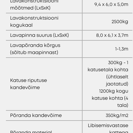
Lavakonstruktsiooni
9,4 x 6,0 x 5,0m
mõõtmed (LxSxK)
Lavakonstruktsiooni
2500kg
kogukaal
Lavapinna suurus (LxSxK)
8,0 x 6,1 x 3,7m
Lavapõranda kõrgus
1-1,3m
(sõltub maapinnast)
300kg - 1
katusetala kohta
(ühtlaselt
Katuse riputuse
jaotatud)
kandevõime
1200kg kogu
katuse kohta (4
tala)
Põranda kandevõime
350kg/m2
Libisemisvastase
Põranda materjal
kattega