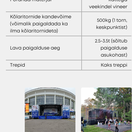
veekindel vineer
Kõlaritornide kandevõime
500kg (1 torn,
(võimalik paigaldada ka
keskpunktist)
ilma kõlaritornideta)
2.5-3.5t (sõltub
Lava paigalduse aeg
paigalduse
asukohast)
Trepid
Kaks treppi