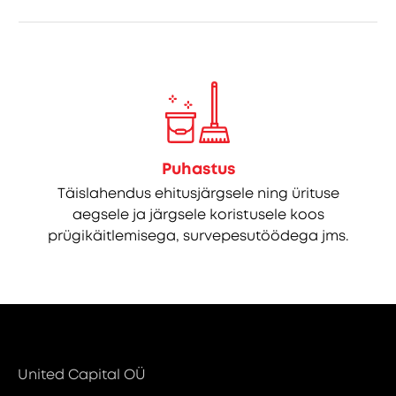
Puhastus
Täislahendus ehitusjärgsele ning ürituse
aegsele ja järgsele koristusele koos
prügikäitlemisega, survepesutöödega jms.
United Capital OÜ