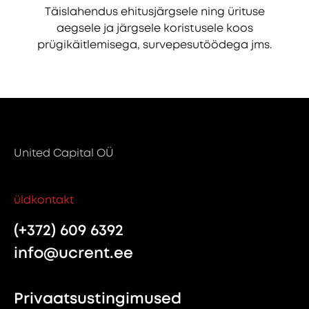
Täislahendus ehitusjärgsele ning ürituse
aegsele ja järgsele koristusele koos
prügikäitlemisega, survepesutöödega jms.
United Capital OÜ
üldkontakt
(+372) 609 6392
info@ucrent.ee
Privaatsustingimused