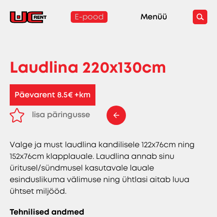
E-pood
Menüü
Laudlina 220x130cm
Päevarent 8.5€ +km
lisa päringusse
eemalda päringust
Valge ja must laudlina kandilisele 122x76cm ning
152x76cm klapplauale. Laudlina annab sinu
üritusel/sündmusel kasutavale lauale
esinduslikuma välimuse ning ühtlasi aitab luua
ühtset miljööd.
Tehnilised andmed