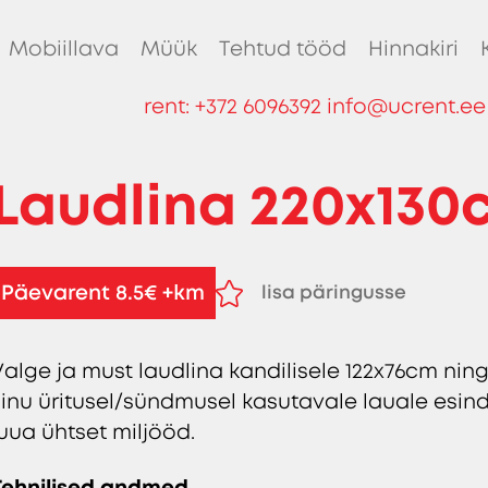
Mobiillava
Müük
Tehtud tööd
Hinnakiri
rent:
+372 6096392
info@ucrent.ee
Laudlina 220x130
Päevarent 8.5€ +km
lisa päringusse
eemalda päringust
Valge ja must laudlina kandilisele 122x76cm ni
sinu üritusel/sündmusel kasutavale lauale esind
luua ühtset miljööd.
Tehnilised andmed