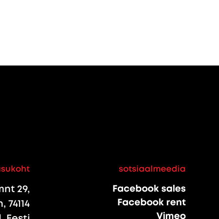
asukoht
sotsiaalmeedia
nt 29,
Facebook sales
Facebook rent
, 74114
Vimeo
 Eesti