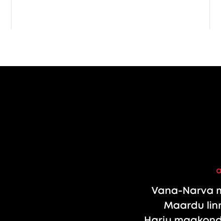
Vana-Narva m
Maardu linn
Harju maakond,