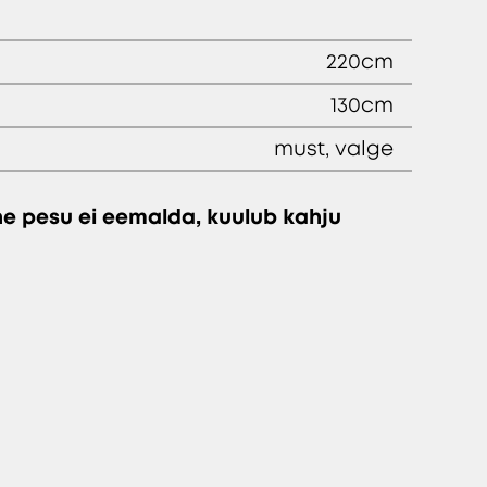
220cm
130cm
must, valge
ine pesu ei eemalda, kuulub kahju