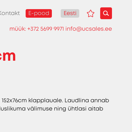
E-pood
Eesti
Kontakt
müük:
+372 5699 9971
info@ucsales.ee
cm
ng 152x76cm klapplauale. Laudlina annab
uslikuma välimuse ning ühtlasi aitab