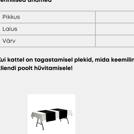
Pikkus
Laius
Värv
Kui kattel on tagastamisel plekid, mida keemil
kliendi poolt hüvitamisele!