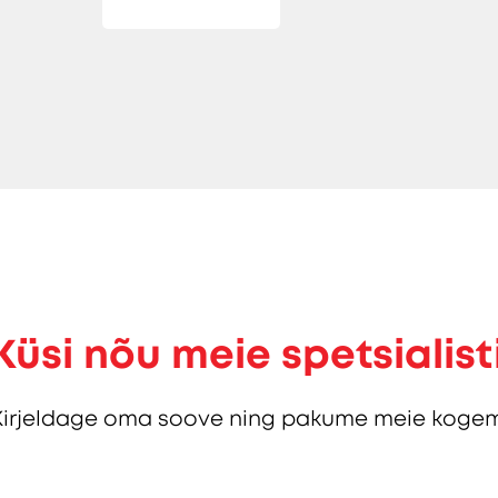
Küsi nõu meie spetsialist
Kirjeldage oma soove ning pakume meie kogem