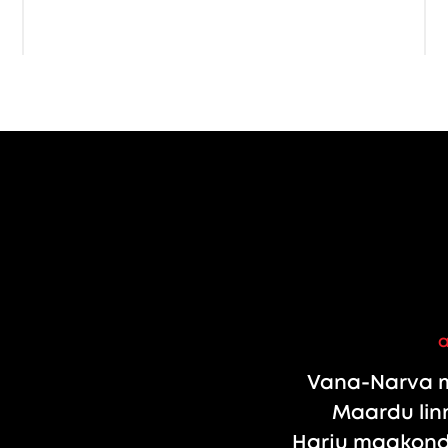
Vana-Narva m
Maardu linn
Harju maakond,