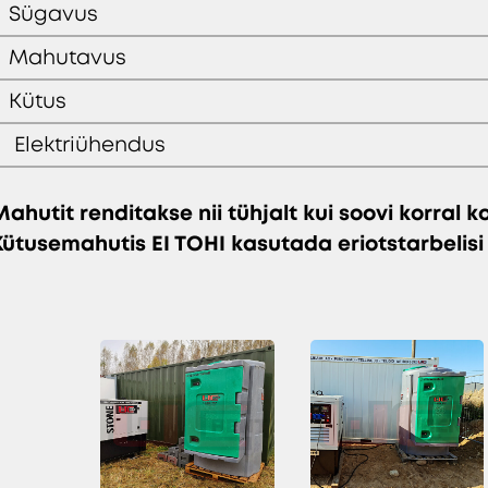
Sügavus
Mahutavus
Kütus
Elektriühendus
Mahutit renditakse nii tühjalt kui soovi korral 
Kütusemahutis
EI TOHI
kasutada eriotstarbelisi 