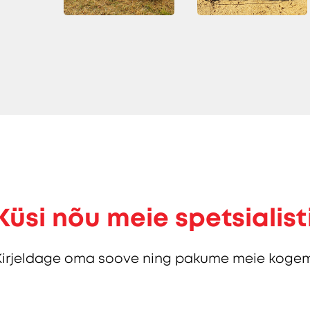
Küsi nõu meie spetsialist
Kirjeldage oma soove ning pakume meie kogem