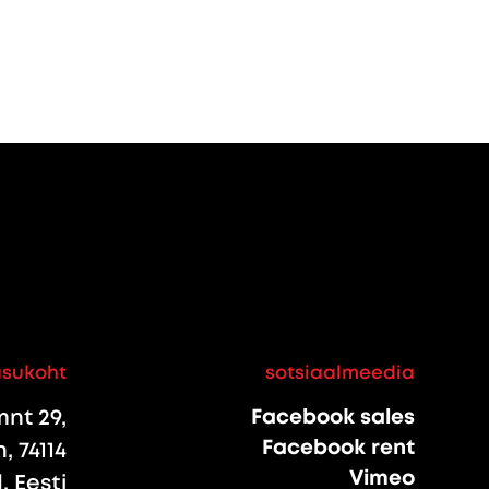
asukoht
sotsiaalmeedia
nt 29,
Facebook sales
Facebook rent
, 74114
Vimeo
 Eesti