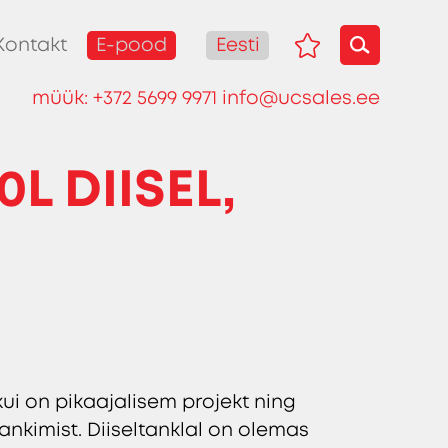
E-pood
Eesti
Kontakt
müük:
+372 5699 9971
info@ucsales.ee
L DIISEL,
ui on pikaajalisem projekt ning
nkimist. Diiseltanklal on olemas