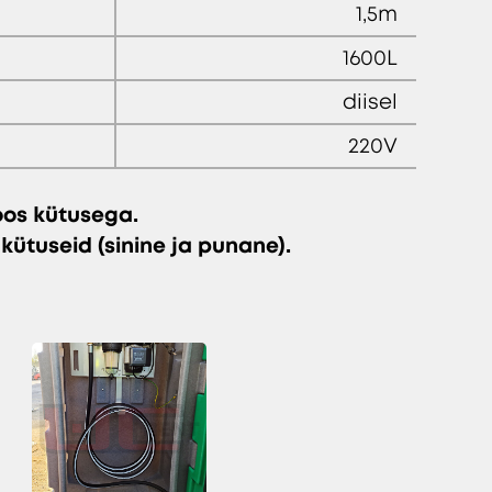
1,5m
1600L
diisel
220V
koos kütusega.
kütuseid (sinine ja punane).