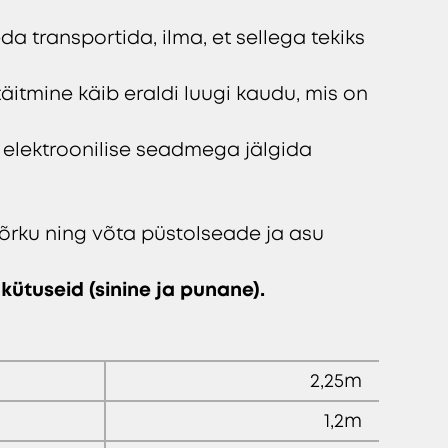
da transportida, ilma, et sellega tekiks
täitmine käib eraldi luugi kaudu, mis on
a elektroonilise seadmega jälgida
võrku ning võta püstolseade ja asu
kütuseid (sinine ja punane).
2,25m
1,2m