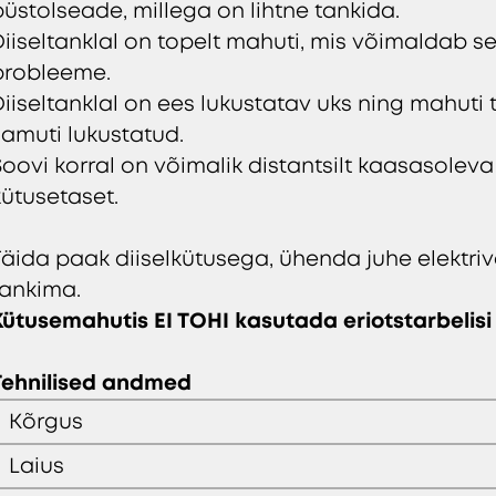
püstolseade, millega on lihtne tankida.
Diiseltanklal on topelt mahuti, mis võimaldab se
probleeme.
Diiseltanklal on ees lukustatav uks ning mahuti 
samuti lukustatud.
Soovi korral on võimalik distantsilt kaasasolev
kütusetaset.
Täida paak diiselkütusega, ühenda juhe elektri
tankima.
Kütusemahutis EI TOHI kasutada eriotstarbelisi 
Tehnilised andmed
Kõrgus
Laius