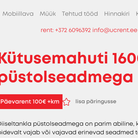
Mobiillava
Müük
Tehtud tööd
Hinnakiri
rent:
+372 6096392
info@ucrent.ee
Kütusemahuti 1600
püstolseadmega
Päevarent 100€ +km
lisa päringusse
eemalda päringust
Diiseltankla püstolseadmega on parim abiline, k
pidevalt vajab või vajavad erinevad seadmed ta