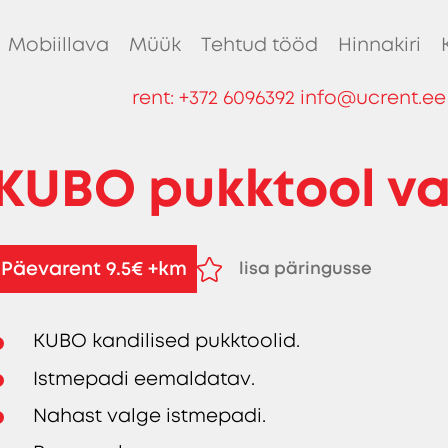
Mobiillava
Müük
Tehtud tööd
Hinnakiri
rent:
+372 6096392
info@ucrent.ee
KUBO pukktool va
Päevarent 9.5€ +km
lisa päringusse
eemalda päringust
KUBO kandilised pukktoolid.
Istmepadi eemaldatav.
Nahast valge istmepadi.