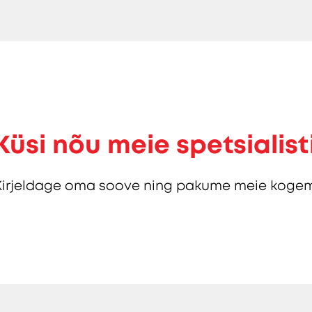
Küsi nõu meie spetsialist
Kirjeldage oma soove ning pakume meie kogem