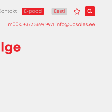
E-pood
Eesti
Kontakt
müük:
+372 5699 9971
info@ucsales.ee
lge