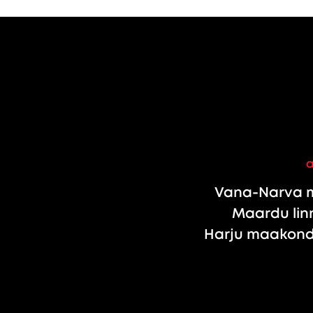
Vana-Narva m
Maardu linn
Harju maakond,