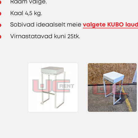
Raam valge.
Kaal 4,5 kg.
valgete KUBO lau
Sobivad ideaalselt meie
Virnastatavad kuni 25tk.