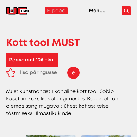
E-pood
Menüü
Kott tool MUST
Päevarent 13€ +km
lisa päringusse
eemalda päringust
Must kunstnahast 1 kohaline kott tool. Sobib
kasutamiseks ka välitingimustes. Kott toolil on
olemas sang mugavalt ühest kohast teise
tõstmiseks. Ilmastikukindel