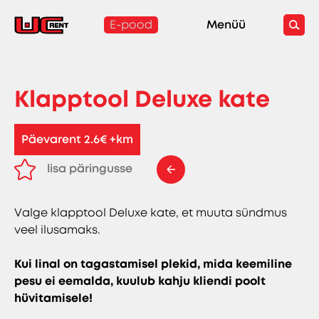
E-pood
Menüü
Klapptool Deluxe kate
Päevarent 2.6€ +km
lisa päringusse
eemalda päringust
Valge klapptool Deluxe kate, et muuta sündmus
veel ilusamaks.
Kui linal on tagastamisel plekid, mida keemiline
pesu ei eemalda, kuulub kahju kliendi poolt
hüvitamisele!