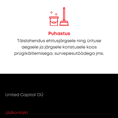
Puhastus
Täislahendus ehitusjärgsele ning ürituse
aegsele ja järgsele koristusele koos
prügikäitlemisega, survepesutöödega jms.
United Capital OÜ
üldkontakt