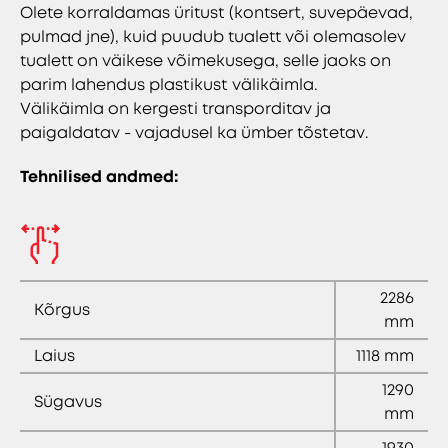
Olete korraldamas üritust (kontsert, suvepäevad,
pulmad jne), kuid puudub tualett või olemasolev
tualett on väikese võimekusega, selle jaoks on
parim lahendus plastikust välikäimla.
Välikäimla on kergesti transporditav ja
paigaldatav - vajadusel ka ümber tõstetav.
Tehnilised andmed:
2286
Kõrgus
mm
Laius
1118 mm
1290
Sügavus
mm
1930