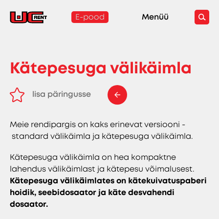
E-pood
Menüü
Kätepesuga välikäimla
lisa päringusse
eemalda päringust
Meie rendipargis on kaks erinevat versiooni -
standard välikäimla ja kätepesuga välikäimla.
Kätepesuga välikäimla on hea kompaktne
lahendus välikäimlast ja kätepesu võimalusest.
Kätepesuga välikäimlates on kätekuivatuspaberi
hoidik, seebidosaator ja käte desvahendi
dosaator.