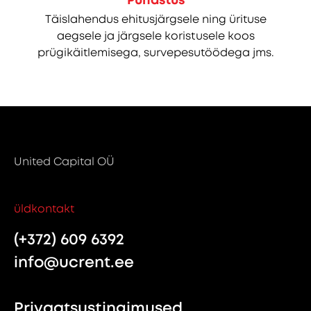
Puhastus
Täislahendus ehitusjärgsele ning ürituse
aegsele ja järgsele koristusele koos
prügikäitlemisega, survepesutöödega jms.
United Capital OÜ
üldkontakt
(+372) 609 6392
info@ucrent.ee
Privaatsustingimused