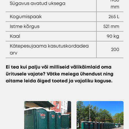
Sügavus avatud uksega
mm
Kogumispaak
265 L
Istme kõrgus
521 mm
Kaal
90 kg
Kätepesujaama kasutuskordadea
200
arv
Ei tea kui palju või milliseid välikäimlaid oma
üritusele vajate? Võtke meiega ühendust ning
aitame leida õiged tooted ja vajaliku koguse.