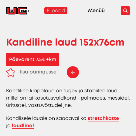
E-pood
Menüü
Kandiline laud 152x76cm
Päevarent 7.5€ +km
lisa päringusse
eemalda päringust
Kandiline klapplaud on tugev ja stabiilne laud,
millel on lai kasutusvaldkond - pulmades, messidel,
üritustel, vastuvõttudel jne.
Kandlisele lauale on saadaval ka
stretchkatte
ja
laudlina!