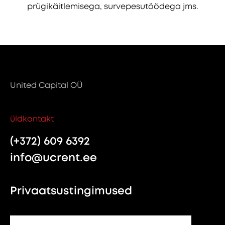
prügikäitlemisega, survepesutöödega jms.
United Capital OÜ
üldkontakt
(+372) 609 6392
info@ucrent.ee
Privaatsustingimused