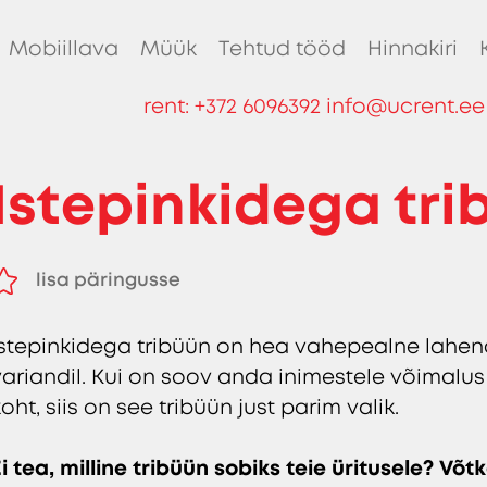
Mobiillava
Müük
Tehtud tööd
Hinnakiri
rent:
+372 6096392
info@ucrent.ee
Istepinkidega tri
lisa päringusse
eemalda päringust
Istepinkidega tribüün on hea vahepealne lahend
variandil. Kui on soov anda inimestele võimalus
oht, siis on see tribüün just parim valik.
Ei tea, milline tribüün sobiks teie üritusele? V