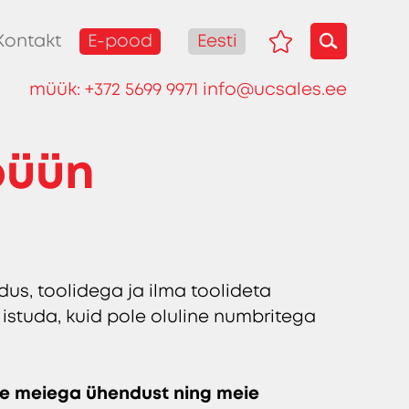
E-pood
Eesti
Kontakt
müük:
+372 5699 9971
info@ucsales.ee
büün
us, toolidega ja ilma toolideta
 istuda, kuid pole oluline numbritega
õtke meiega ühendust ning meie