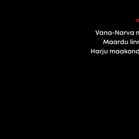
Vana-Narva m
Maardu linn
Harju maakond,