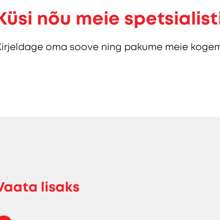
Küsi nõu meie spetsialist
Kirjeldage oma soove ning pakume meie kogem
Vaata lisaks