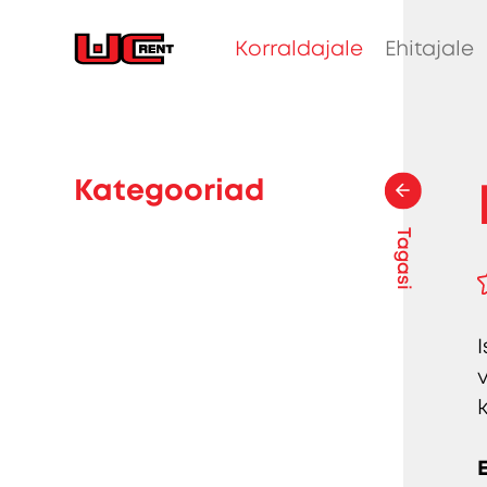
Korraldajale
Ehitajale
Kategooriad
Tagasi
k