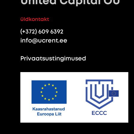
United Capital OÜ
üldkontakt
(+372) 609 6392
info@ucrent.ee
Privaatsustingimused