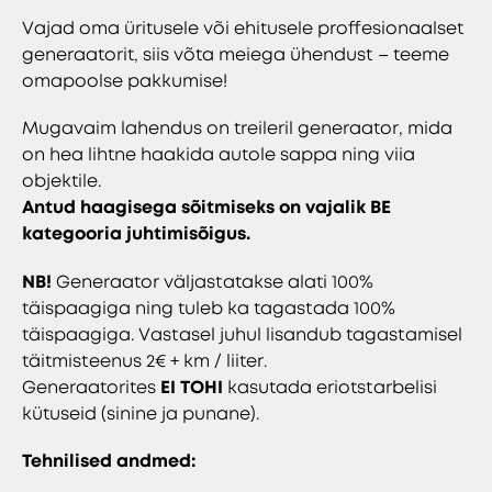
Vajad oma üritusele või ehitusele proffesionaalset
generaatorit, siis võta meiega ühendust – teeme
omapoolse pakkumise!
Mugavaim lahendus on treileril generaator, mida
on hea lihtne haakida autole sappa ning viia
objektile.
Antud haagisega sõitmiseks on vajalik BE
kategooria juhtimisõigus.
NB!
Generaator väljastatakse alati 100%
täispaagiga ning tuleb ka tagastada 100%
täispaagiga. Vastasel juhul lisandub tagastamisel
täitmisteenus 2€ + km / liiter.
Generaatorites
EI TOHI
kasutada eriotstarbelisi
kütuseid (sinine ja punane).
Tehnilised andme
d: