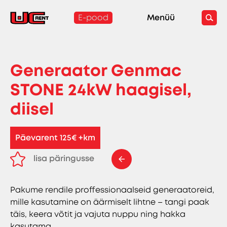
E-pood
Menüü
Generaator Genmac
STONE 24kW haagisel,
diisel
Päevarent 125€ +km
lisa päringusse
eemalda päringust
Pakume rendile proffessionaalseid generaatoreid,
mille kasutamine on äärmiselt lihtne – tangi paak
täis, keera võtit ja vajuta nuppu ning hakka
kasutama.