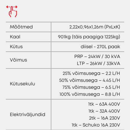
Mõõtmed
2,22x0,96x1,26m (PxLxK)
Kaal
901kg (täis paagiga 1225kg)
Kütus
diisel - 270L paak
PRP – 24kW / 30 kVA
Võimus
LTP – 26kW / 33kVA
25% võimsusega – 2.2 L/H
50% võimsusega – 4.45 L/H
Kütusekulu
75% võimsusega – 6.5 L/H
100% võimsusega – 8.8 L/H
1tk – 63A 400V
1tk – 32A 400V
Elektriväljundid
2tk – 16A 230V
1tk – Schuko 16A 230V