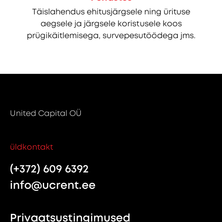
Täislahendus ehitusjärgsele ning ürituse
aegsele ja järgsele koristusele koos
prügikäitlemisega, survepesutöödega jms.
United Capital OÜ
üldkontakt
(+372) 609 6392
info@ucrent.ee
Privaatsustingimused