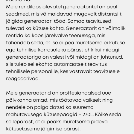
Meie rendilaos olevatel generaatoritel on peal
seadmed, mis võimaldavad mugavalt distantsilt
jälgida generaatori tööd. Samad teavitused
tulevad ka kütuse kohta. Generaatorit on võimalik
rentida ka koos järelvalve teenusega, mis
tähendab seda, et ise ei pea muretsema ei kütuse
ega tehnilise korrasoleku pärast ehk kui midagi
generaatoriga on valesti või midagi on juhtunud,
siis tuleb sellekohta automaatselt teavitus
tehnilisele personalile, kes vastavalt teavitusele
reageeerivad.
Meie generaatorid on proffesionaalsed uue
põlvkonna omad, mis töötavad vaikselt ning
nendele on paigaldatud ka suurema
mahutavusega kütusepaagid – 270L. Kõike seda
sellepärast, et ei peaks muretsema pideva
kütusetaseme jälgimise pärast.