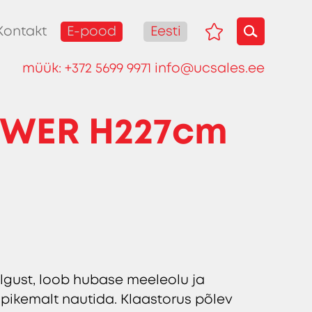
E-pood
Eesti
Kontakt
müük:
+372 5699 9971
info@ucsales.ee
OWER H227cm
lgust, loob hubase meeleolu ja
pikemalt nautida. Klaastorus põlev