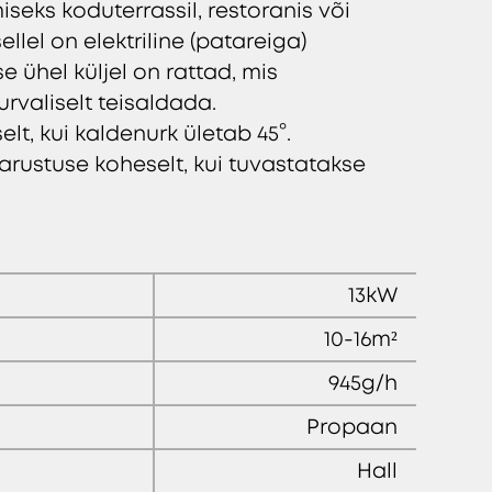
seks koduterrassil, restoranis või
llel on elektriline (patareiga)
 ühel küljel on rattad, mis
rvaliselt teisaldada.
, kui kaldenurk ületab 45°.
rustuse koheselt, kui tuvastatakse
13kW
10-16m²
945g/h
Propaan
Hall