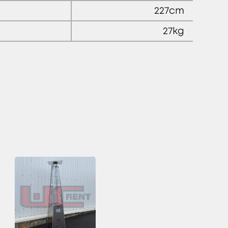
227cm
27kg