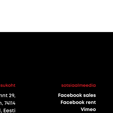
asukoht
sotsiaalmeedia
nt 29,
Facebook sales
Facebook rent
, 74114
Vimeo
 Eesti