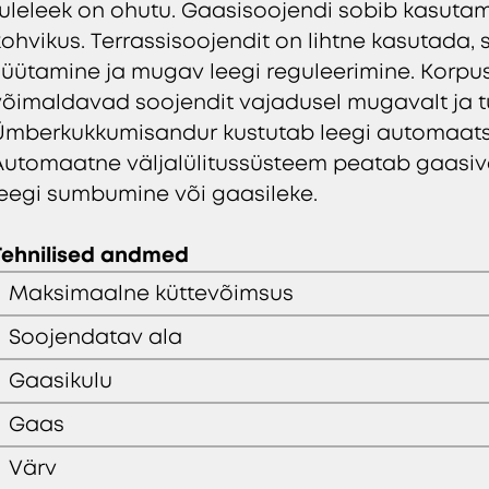
tuleleek on ohutu. Gaasisoojendi sobib kasutami
kohvikus. Terrassisoojendit on lihtne kasutada, se
süütamine ja mugav leegi reguleerimine. Korpuse
võimaldavad soojendit vajadusel mugavalt ja tu
Ümberkukkumisandur kustutab leegi automaatselt
Automaatne väljalülitussüsteem peatab gaasiva
leegi sumbumine või gaasileke.
Tehnilised andmed
Maksimaalne küttevõimsus
Soojendatav ala
Gaasikulu
Gaas
Värv