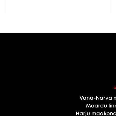
Vana-Narva m
Maardu linn
Harju maakond,