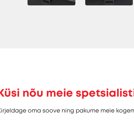
Küsi nõu meie spetsialist
Kirjeldage oma soove ning pakume meie kogem