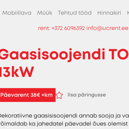
Mobiillava
Müük
Tehtud tööd
Hinnakiri
rent:
+372 6096392
info@ucrent.ee
Gaasisoojendi T
13kW
Päevarent 38€ +km
lisa päringusse
eemalda päringust
Dekoratiivne gaasisisoojendi annab sooja ja va
võimaldab ka jahedatel päevadel õues olemist 