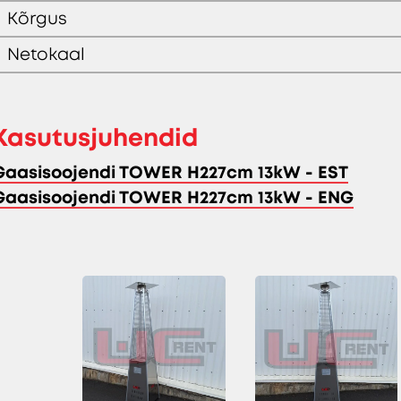
Kõrgus
Netokaal
Kasutusjuhendid
Gaasisoojendi TOWER H227cm 13kW - EST
Gaasisoojendi TOWER H227cm 13kW - ENG