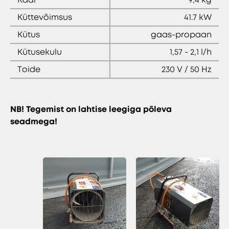
Küttevõimsus
41.7 kW
Kütus
gaas-propaan
Kütusekulu
1,57 - 2,1 l/h
Toide
230 V / 50 Hz
NB! Tegemist on lahtise leegiga põleva
seadmega!