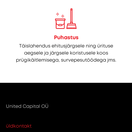
Puhastus
Täislahendus ehitusjärgsele ning ürituse
aegsele ja järgsele koristusele koos
prügikäitlemisega, survepesutöödega jms.
United Capital OÜ
üldkontakt