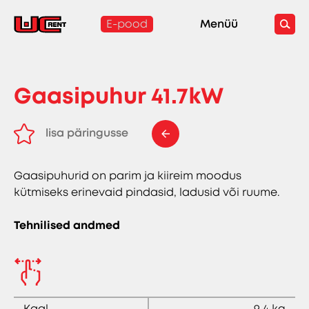
E-pood
Menüü
Gaasipuhur 41.7kW
lisa päringusse
eemalda päringust
Gaasipuhurid on parim ja kiireim moodus
kütmiseks erinevaid pindasid, ladusid või ruume.
Tehnilised andmed
Kaal
9,4 kg