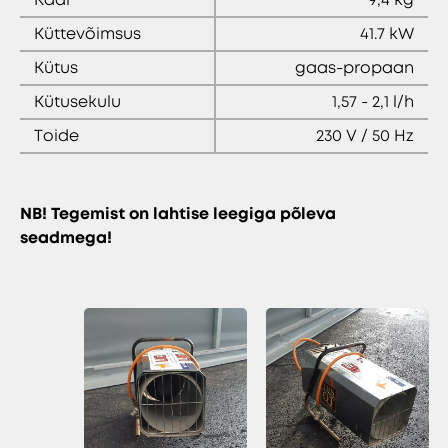
Küttevõimsus
41.7 kW
Kütus
gaas-propaan
Kütusekulu
1,57 - 2,1 l/h
Toide
230 V / 50 Hz
NB! Tegemist on lahtise leegiga põleva
seadmega!