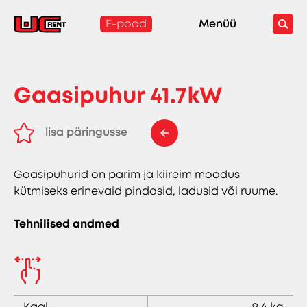
E-pood
Menüü
Gaasipuhur 41.7kW
lisa päringusse
eemalda päringust
Gaasipuhurid on parim ja kiireim moodus
kütmiseks erinevaid pindasid, ladusid või ruume.
Tehnilised andmed
Kaal
9,4 kg