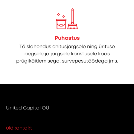
Puhastus
Täislahendus ehitusjärgsele ning ürituse
aegsele ja järgsele koristusele koos
prügikäitlemisega, survepesutöödega jms.
United Capital OÜ
üldkontakt