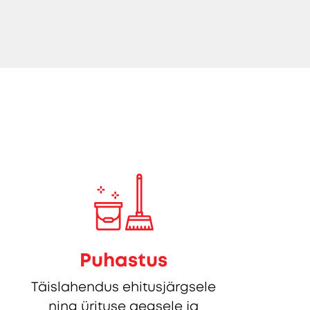
Puhastus
Täislahendus ehitusjärgsele
ning ürituse aegsele ja