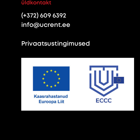
üldkontakt
(+372) 609 6392
info@ucrent.ee
Privaatsustingimused