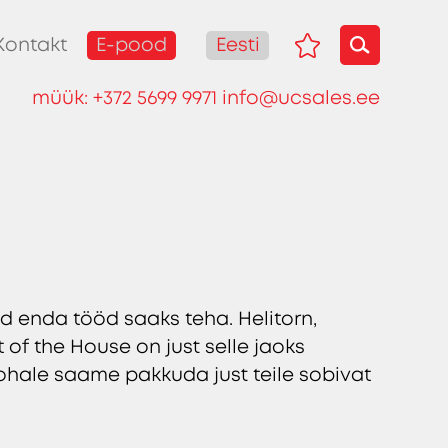
E-pood
Eesti
Kontakt
müük:
+372 5699 9971
info@ucsales.ee
d enda tööd saaks teha. Helitorn,
nt of the House on just selle jaoks
ohale saame pakkuda just teile sobivat