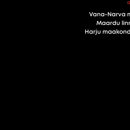
Vana-Narva m
Maardu linn
Harju maakond,