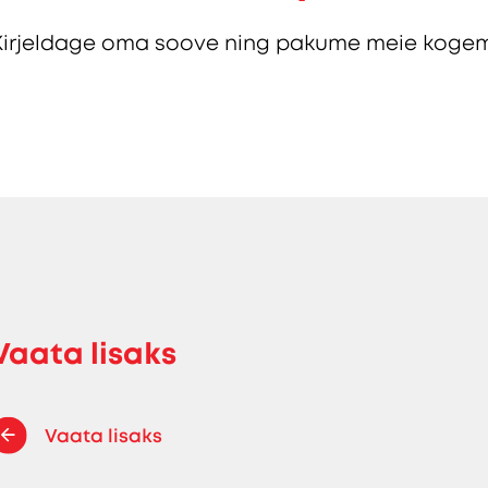
Kirjeldage oma soove ning pakume meie kogem
Vaata lisaks
Vaata lisaks