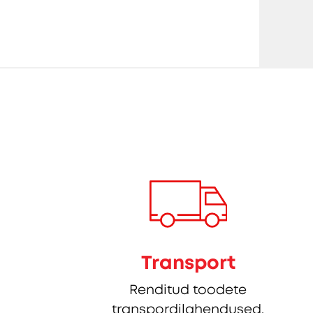
Transport
Renditud toodete
transpordilahendused.