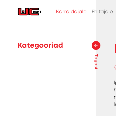
Korraldajale
Ehitajale
Kategooriad
Tagasi
h