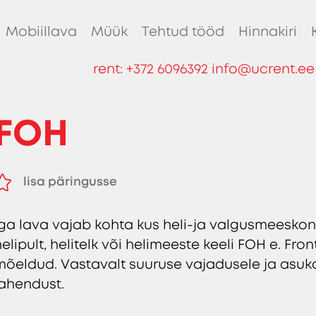
Mobiillava
Müük
Tehtud tööd
Hinnakiri
rent:
+372 6096392
info@ucrent.ee
FOH
lisa päringusse
eemalda päringust
Iga lava vajab kohta kus heli-ja valgusmeeskon
elipult, helitelk või helimeeste keeli FOH e. Fro
mõeldud. Vastavalt suuruse vajadusele ja asuk
lahendust.