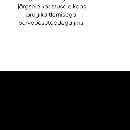
järgsele koristusele koos
prügikäitlemisega,
survepesutöödega jms.