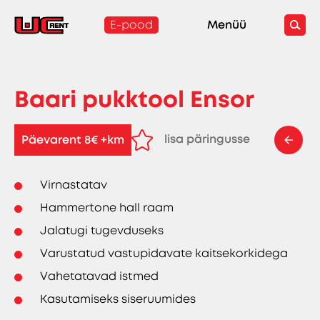
E-pood
Menüü
Baari pukktool Ensor
lisa päringusse
Päevarent 8€ +km
eemalda päringust
Virnastatav
Hammertone hall raam
Jalatugi tugevduseks
Varustatud vastupidavate kaitsekorkidega
Vahetatavad istmed
Kasutamiseks siseruumides