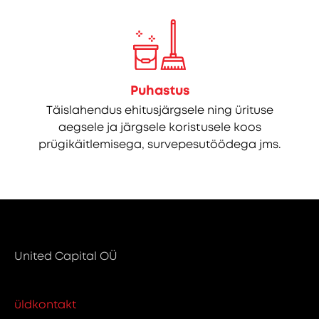
Puhastus
Täislahendus ehitusjärgsele ning ürituse
aegsele ja järgsele koristusele koos
prügikäitlemisega, survepesutöödega jms.
United Capital OÜ
üldkontakt