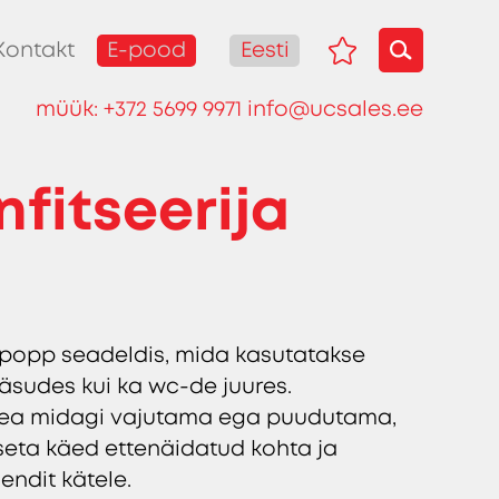
E-pood
Eesti
Kontakt
müük:
+372 5699 9971
info@ucsales.ee
fitseerija
popp seadeldis, mida kasutatakse
pääsudes kui ka wc-de juures.
pea midagi vajutama ega puudutama,
seta käed ettenäidatud kohta ja
ndit kätele.