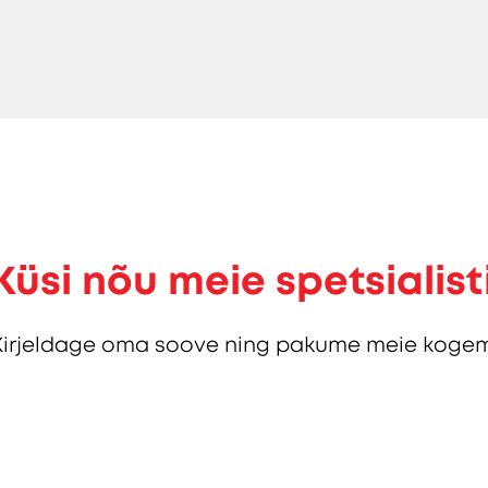
Küsi nõu meie spetsialist
Kirjeldage oma soove ning pakume meie kogem