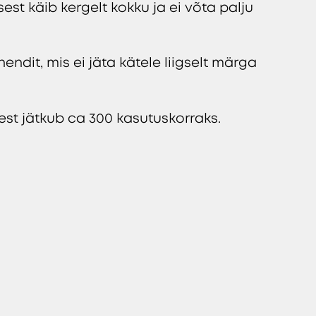
 sest käib kergelt kokku ja ei võta palju
dit, mis ei jäta kätele liigselt märga
st jätkub ca 300 kasutuskorraks.