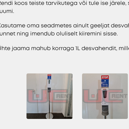
endi koos teiste tarvikutega või tule ise järele,
ruumi.
Kasutame oma seadmetes ainult geeljat desvahen
tunnet ning imendub oluliselt kiiremini sisse.
Ühte jaama mahub korraga 1L desvahendit, mille