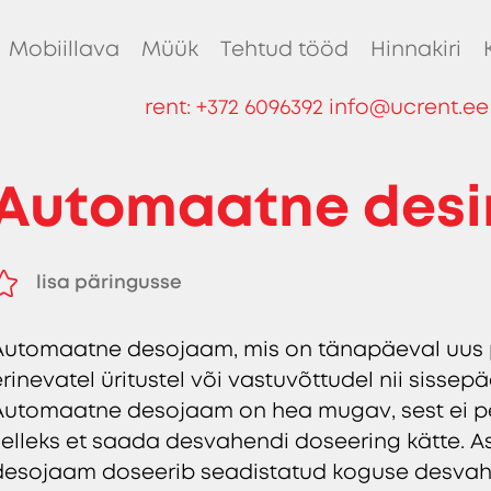
Mobiillava
Müük
Tehtud tööd
Hinnakiri
rent:
+372 6096392
info@ucrent.ee
Automaatne desin
lisa päringusse
eemalda päringust
Automaatne desojaam, mis on tänapäeval uus 
erinevatel üritustel või vastuvõttudel nii sisse
Automaatne desojaam on hea mugav, sest ei 
selleks et saada desvahendi doseering kätte. A
desojaam doseerib seadistatud koguse desvahe