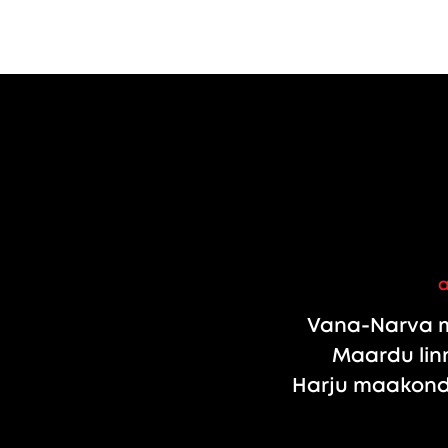
Vana-Narva m
Maardu linn
Harju maakond,