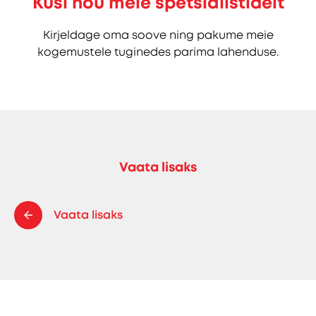
Küsi nõu meie spetsialistidelt
Kirjeldage oma soove ning pakume meie
kogemustele tuginedes parima lahenduse.
Vaata lisaks
Vaata lisaks