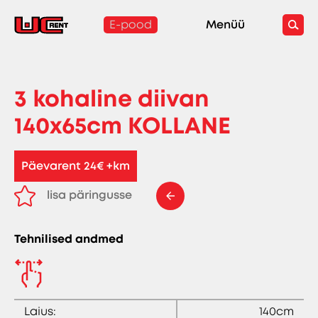
E-pood
Menüü
3 kohaline diivan
140x65cm KOLLANE
Päevarent 24€ +km
lisa päringusse
eemalda päringust
Tehnilised andmed
Laius:
140cm