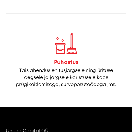
Puhastus
Täislahendus ehitusjärgsele ning ürituse
aegsele ja järgsele koristusele koos
prügikäitlemisega, survepesutöödega jms.
United Capital OÜ